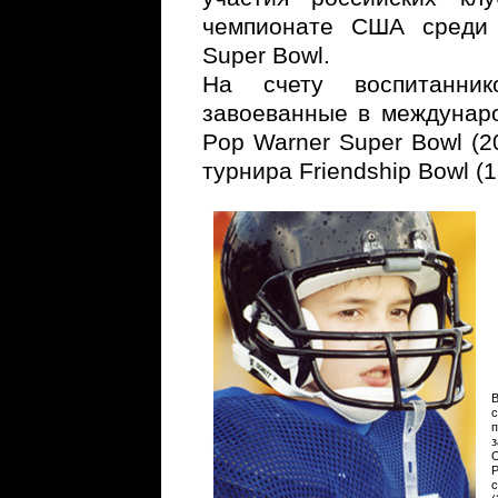
чемпионате США среди 
Super Bowl.
На счету воспитанни
завоеванные в междунар
Pop Warner Super Bowl (2
турнира Friendship Bowl (19
В
п
з
Р
с