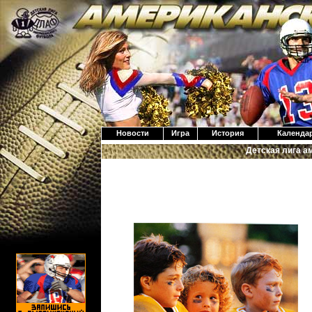
Новости
Игра
История
Календа
Детская лига а