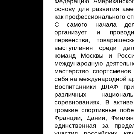
Федерацию Американско
основу для развития аме
как профессионального сп
С самого начала дея
организует и провод
первенства, товарищес
выступления среди де
команд Москвы и Росси
международную деятельно
мастерство спортсменов
себя на международной а
Воспитанники ДЛАФ при
различных национа
соревнованиях. В актив
громкие спортивные поб
Франции, Дании, Финлян
единственная за пред
участия российских кл