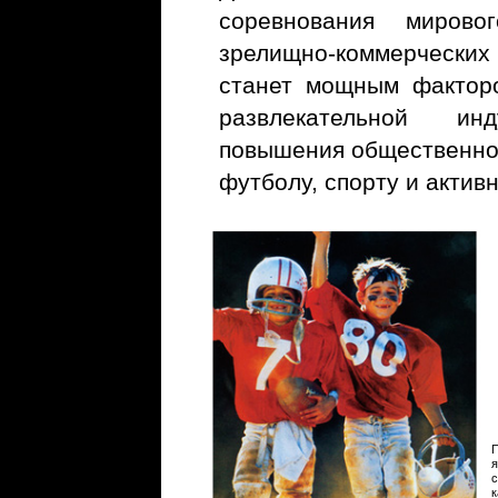
соревнования мирово
зрелищно-коммерчески
станет мощным факторо
развлекательной и
повышения общественног
футболу, спорту и актив
П
я
с