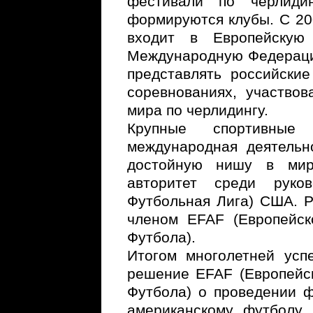
фестивали по черлиди
формируются клубы. С 20
входит в Европейскую
Международную Федераци
представлять российски
соревнованиях, участво
мира по черлидингу.
Крупные спортивные
международная деятельн
достойную нишу в мир
авторитет среди руко
Футбольная Лига) США. Р
членом EFAF (Европейск
Футбола).
Итогом многолетней ус
решение EFAF (Европейс
Футбола) о проведении 
американскому футболу