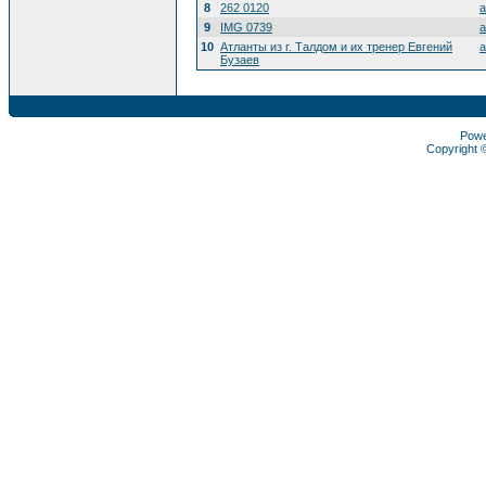
8
262 0120
a
9
IMG 0739
a
10
Атланты из г. Талдом и их тренер Евгений
a
Бузаев
Pow
Copyright