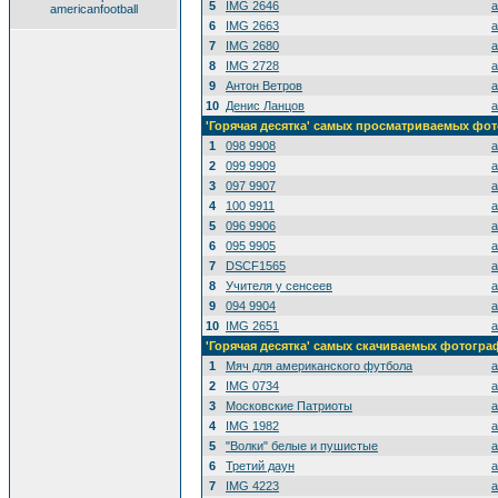
5
IMG 2646
a
americanfootball
6
IMG 2663
a
7
IMG 2680
a
8
IMG 2728
a
9
Антон Ветров
a
10
Денис Ланцов
a
'Горячая десятка' самых просматриваемых фо
1
098 9908
a
2
099 9909
a
3
097 9907
a
4
100 9911
a
5
096 9906
a
6
095 9905
a
7
DSCF1565
a
8
Учителя у сенсеев
a
9
094 9904
a
10
IMG 2651
a
'Горячая десятка' самых скачиваемых фотогр
1
Мяч для американского футбола
a
2
IMG 0734
a
3
Московские Патриоты
a
4
IMG 1982
a
5
"Волки" белые и пушистые
a
6
Третий даун
a
7
IMG 4223
a