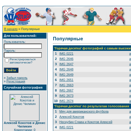
В начало
» Популярные
Для пользователей:
Популярные
Пользователь:
'Горячая десятка' фотографий с самым высок
Пароль:
1
IMG 0221
a
2
IMG 2646
a
Регистрироваться
автоматически?
3
IMG 2647
a
4
IMG 2648
a
5
IMG 2649
a
»
Забыл пароль
6
IMG 2651
a
»
Регистрация
7
IMG 2663
a
Случайная фотография
8
IMG 2667
a
9
IMG 2673
a
10
IMG 2674
a
'Горячая десятка' по результатам голосования
1
Мяч для американского футбола
a
2
Алексей Кокотов
a
3
Нескубин Слава и Кокотов Алексей
a
Алексей Кокотов и Денис
Чиликин
4
IMG 0221
a
Коментарии: 0