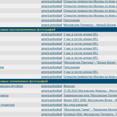
americanfootball
Открытое первенство Москвы по флаг-
americanfootball
Открытое первенство Москвы по флаг-
americanfootball
Открытое первенство Москвы по флаг-
americanfootball
Открытое первенство Москвы по флаг-
americanfootball
Персоналии
americanfootball
Московские Патриоты - Черный Шторм
а' самых просматриваемых фотографий
americanfootball
У нас в гостях игроки NFL
americanfootball
У нас в гостях игроки NFL
americanfootball
У нас в гостях игроки NFL
americanfootball
У нас в гостях игроки NFL
americanfootball
У нас в гостях игроки NFL
americanfootball
У нас в гостях игроки NFL
americanfootball
"Московские Пантеры" - "Белые Волки" -
еев
americanfootball
Персоналии
americanfootball
У нас в гостях игроки NFL
americanfootball
Открытое первенство Москвы по флаг-
' самых скачиваемых фотографий
канского футбола
americanfootball
Фенечки
americanfootball
27.05.2012 Московские Драконы - Моск
триоты
americanfootball
Товарищеская игра "Московские Патрио
americanfootball
Финал 2007-2008. Московские Волки - 
и пушистые
americanfootball
Мы одна команда!
americanfootball
"Московские Танки" - "Казанские Мотор
americanfootball
Eurobowl XXIII. Московские Патриоты - 