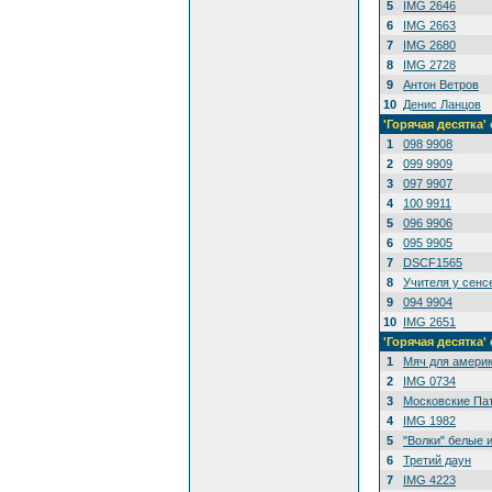
5
IMG 2646
6
IMG 2663
7
IMG 2680
8
IMG 2728
9
Антон Ветров
10
Денис Ланцов
'Горячая десятк
1
098 9908
2
099 9909
3
097 9907
4
100 9911
5
096 9906
6
095 9905
7
DSCF1565
8
Учителя у сенс
9
094 9904
10
IMG 2651
'Горячая десятка
1
Мяч для амери
2
IMG 0734
3
Московские Па
4
IMG 1982
5
"Волки" белые 
6
Третий даун
7
IMG 4223