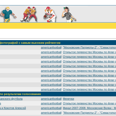
' фотографий с самым высоким рейтингом
americanfootball
"Московские Патриоты-2" - "Севастопо
americanfootball
Открытое первенство Москвы по флаг-
americanfootball
Открытое первенство Москвы по флаг-
americanfootball
Открытое первенство Москвы по флаг-
americanfootball
Открытое первенство Москвы по флаг-
americanfootball
Открытое первенство Москвы по флаг-
americanfootball
Открытое первенство Москвы по флаг-
americanfootball
Открытое первенство Москвы по флаг-
americanfootball
Открытое первенство Москвы по флаг-
americanfootball
Открытое первенство Москвы по флаг-
 по результатам голосования
канского футбола
americanfootball
Фенечки
в
americanfootball
Открытое первенство Москвы по флаг-
 и Кокотов Алексей
americanfootball
Финал 2007-2008. Московские Волки - 
americanfootball
"Московские Патриоты-2" - "Севастопо