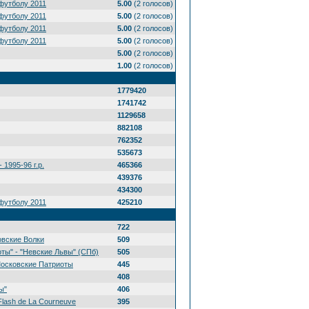
футболу 2011
5.00
(2 голосов)
футболу 2011
5.00
(2 голосов)
футболу 2011
5.00
(2 голосов)
футболу 2011
5.00
(2 голосов)
5.00
(2 голосов)
1.00
(2 голосов)
1779420
1741742
1129658
882108
762352
535673
 1995-96 г.р.
465366
439376
434300
футболу 2011
425210
722
овские Волки
509
ты" - "Невские Львы" (СПб)
505
Московские Патриоты
445
408
ы"
406
Flash de La Courneuve
395