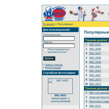
В начало
» Популярные
Для пользователей:
Популярные
Пользователь:
'Горячая десятка
Пароль:
1
IMG 0221
2
IMG 2646
Регистрироваться
автоматически?
3
IMG 2647
4
IMG 2648
5
IMG 2649
»
Забыл пароль
6
IMG 2651
»
Регистрация
7
IMG 2663
Случайная фотография
8
IMG 2667
9
IMG 2673
10
IMG 2674
'Горячая десятка'
1
Мяч для амери
IMG 9403
2
Алексей Кокото
Коментарии: 0
americanfootball
3
Нескубин Слава
4
IMG 0221