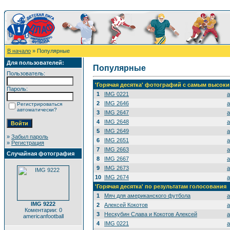
В начало
» Популярные
Для пользователей:
Популярные
Пользователь:
'Горячая десятка' фотографий с самым высок
Пароль:
1
IMG 0221
a
2
IMG 2646
a
Регистрироваться
автоматически?
3
IMG 2647
a
4
IMG 2648
a
5
IMG 2649
a
»
Забыл пароль
6
IMG 2651
a
»
Регистрация
7
IMG 2663
a
Случайная фотография
8
IMG 2667
a
9
IMG 2673
a
10
IMG 2674
a
'Горячая десятка' по результатам голосования
1
Мяч для американского футбола
a
IMG 9222
2
Алексей Кокотов
a
Коментарии: 0
3
Нескубин Слава и Кокотов Алексей
a
americanfootball
4
IMG 0221
a