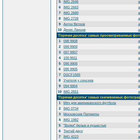
5
IMG 2646
a
6
IMG 2663
a
7
IMG 2680
a
8
IMG 2728
a
9
Антон Ветров
a
10
Денис Ланцов
a
'Горячая десятка' самых просматриваемых фо
1
098 9908
a
2
099 9909
a
3
097 9907
a
4
100 9911
a
5
096 9906
a
6
095 9905
a
7
DSCF1565
a
8
Учителя у сенсеев
a
9
094 9904
a
10
IMG 2651
a
'Горячая десятка' самых скачиваемых фотогр
1
Мяч для американского футбола
a
2
IMG 0734
a
3
Московские Патриоты
a
4
IMG 1982
a
5
"Волки" белые и пушистые
a
6
Третий даун
a
7
IMG 4223
a