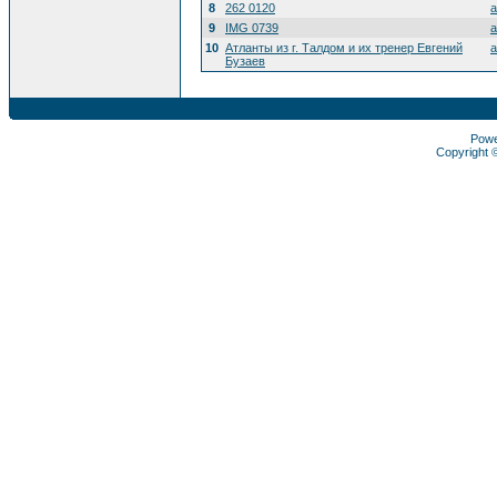
8
262 0120
a
9
IMG 0739
a
10
Атланты из г. Талдом и их тренер Евгений
a
Бузаев
Pow
Copyright