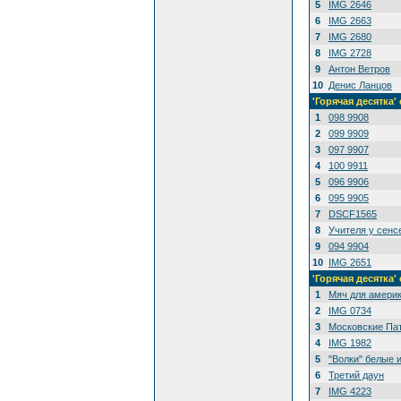
5
IMG 2646
6
IMG 2663
7
IMG 2680
8
IMG 2728
9
Антон Ветров
10
Денис Ланцов
'Горячая десятк
1
098 9908
2
099 9909
3
097 9907
4
100 9911
5
096 9906
6
095 9905
7
DSCF1565
8
Учителя у сенс
9
094 9904
10
IMG 2651
'Горячая десятка
1
Мяч для амери
2
IMG 0734
3
Московские Па
4
IMG 1982
5
"Волки" белые 
6
Третий даун
7
IMG 4223