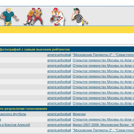
' фотографий с самым высоким рейтингом
americanfootball
"Московские Патриоты-2" - "Севастопо
americanfootball
Открытое первенство Москвы по флаг-
americanfootball
Открытое первенство Москвы по флаг-
americanfootball
Открытое первенство Москвы по флаг-
americanfootball
Открытое первенство Москвы по флаг-
americanfootball
Открытое первенство Москвы по флаг-
americanfootball
Открытое первенство Москвы по флаг-
americanfootball
Открытое первенство Москвы по флаг-
americanfootball
Открытое первенство Москвы по флаг-
americanfootball
Открытое первенство Москвы по флаг-
 по результатам голосования
канского футбола
americanfootball
Фенечки
в
americanfootball
Открытое первенство Москвы по флаг-
 и Кокотов Алексей
americanfootball
Финал 2007-2008. Московские Волки - 
americanfootball
"Московские Патриоты-2" - "Севастопо