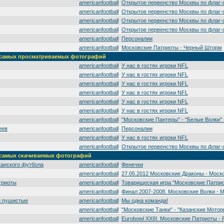
americanfootball
Открытое первенство Москвы по флаг-
americanfootball
Открытое первенство Москвы по флаг-
americanfootball
Открытое первенство Москвы по флаг-
americanfootball
Открытое первенство Москвы по флаг-
americanfootball
Персоналии
americanfootball
Московские Патриоты - Черный Шторм
а' самых просматриваемых фотографий
americanfootball
У нас в гостях игроки NFL
americanfootball
У нас в гостях игроки NFL
americanfootball
У нас в гостях игроки NFL
americanfootball
У нас в гостях игроки NFL
americanfootball
У нас в гостях игроки NFL
americanfootball
У нас в гостях игроки NFL
americanfootball
"Московские Пантеры" - "Белые Волки" -
еев
americanfootball
Персоналии
americanfootball
У нас в гостях игроки NFL
americanfootball
Открытое первенство Москвы по флаг-
' самых скачиваемых фотографий
канского футбола
americanfootball
Фенечки
americanfootball
27.05.2012 Московские Драконы - Моск
триоты
americanfootball
Товарищеская игра "Московские Патрио
americanfootball
Финал 2007-2008. Московские Волки - 
и пушистые
americanfootball
Мы одна команда!
americanfootball
"Московские Танки" - "Казанские Мотор
americanfootball
Eurobowl XXIII. Московские Патриоты - 