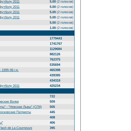
футболу 2011
5.00
(2 голосов)
футболу 2011
5.00
(2 голосов)
футболу 2011
5.00
(2 голосов)
футболу 2011
5.00
(2 голосов)
5.00
(2 голосов)
1.00
(2 голосов)
1779443
1741767
1129684
882126
762375
535694
 1995-96 г.р.
465398
439395
434319
футболу 2011
425234
722
овские Волки
509
ты" - "Невские Львы" (СПб)
505
Московские Патриоты
445
408
ы"
406
Flash de La Courneuve
395