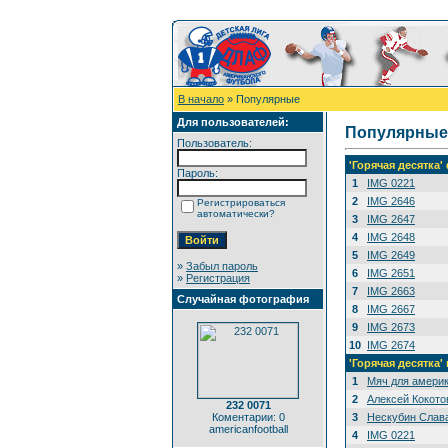
В начало
» Популярные
Для пользователей:
Популярные
Пользователь:
'Горячая десятка
Пароль:
1
IMG 0221
2
IMG 2646
Регистрироваться
автоматически?
3
IMG 2647
4
IMG 2648
5
IMG 2649
»
Забыл пароль
6
IMG 2651
»
Регистрация
7
IMG 2663
Случайная фотография
8
IMG 2667
9
IMG 2673
10
IMG 2674
'Горячая десятка'
1
Мяч для амери
2
Алексей Кокото
232 0071
Коментарии: 0
3
Нескубин Слава
americanfootball
4
IMG 0221