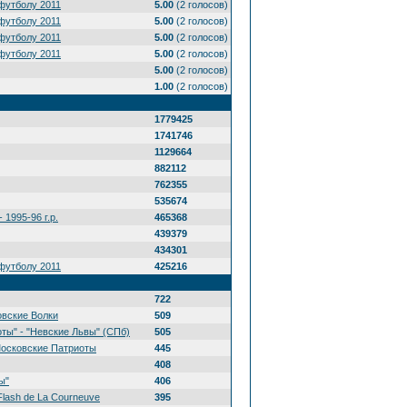
футболу 2011
5.00
(2 голосов)
футболу 2011
5.00
(2 голосов)
футболу 2011
5.00
(2 голосов)
футболу 2011
5.00
(2 голосов)
5.00
(2 голосов)
1.00
(2 голосов)
1779425
1741746
1129664
882112
762355
535674
 1995-96 г.р.
465368
439379
434301
футболу 2011
425216
722
овские Волки
509
ты" - "Невские Львы" (СПб)
505
Московские Патриоты
445
408
ы"
406
Flash de La Courneuve
395