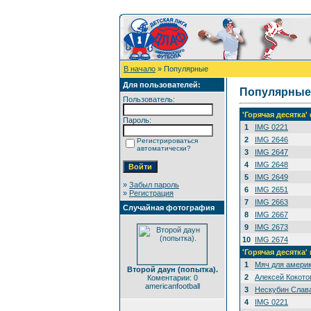
В начало
» Популярные
Для пользователей:
Популярные
Пользователь:
'Горячая десятка
Пароль:
1
IMG 0221
2
IMG 2646
Регистрироваться
автоматически?
3
IMG 2647
4
IMG 2648
5
IMG 2649
»
Забыл пароль
6
IMG 2651
»
Регистрация
7
IMG 2663
Случайная фотография
8
IMG 2667
9
IMG 2673
10
IMG 2674
'Горячая десятка'
1
Мяч для амери
Второй даун (попытка).
2
Алексей Кокото
Коментарии: 0
americanfootball
3
Нескубин Слава
4
IMG 0221