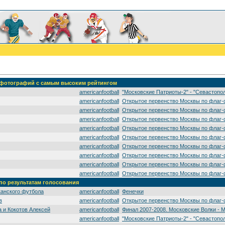
' фотографий с самым высоким рейтингом
americanfootball
"Московские Патриоты-2" - "Севастопо
americanfootball
Открытое первенство Москвы по флаг-
americanfootball
Открытое первенство Москвы по флаг-
americanfootball
Открытое первенство Москвы по флаг-
americanfootball
Открытое первенство Москвы по флаг-
americanfootball
Открытое первенство Москвы по флаг-
americanfootball
Открытое первенство Москвы по флаг-
americanfootball
Открытое первенство Москвы по флаг-
americanfootball
Открытое первенство Москвы по флаг-
americanfootball
Открытое первенство Москвы по флаг-
 по результатам голосования
канского футбола
americanfootball
Фенечки
в
americanfootball
Открытое первенство Москвы по флаг-
 и Кокотов Алексей
americanfootball
Финал 2007-2008. Московские Волки - 
americanfootball
"Московские Патриоты-2" - "Севастопо