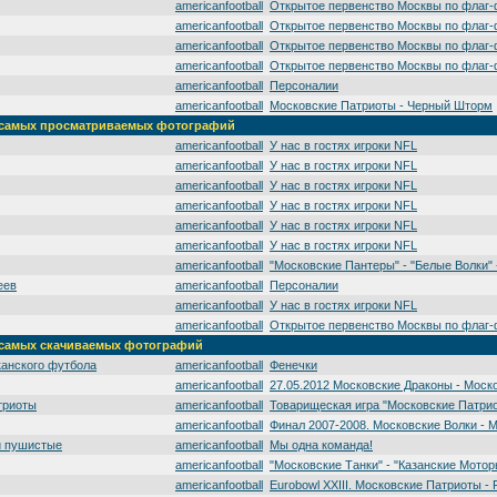
americanfootball
Открытое первенство Москвы по флаг-
americanfootball
Открытое первенство Москвы по флаг-
americanfootball
Открытое первенство Москвы по флаг-
americanfootball
Открытое первенство Москвы по флаг-
americanfootball
Персоналии
americanfootball
Московские Патриоты - Черный Шторм
а' самых просматриваемых фотографий
americanfootball
У нас в гостях игроки NFL
americanfootball
У нас в гостях игроки NFL
americanfootball
У нас в гостях игроки NFL
americanfootball
У нас в гостях игроки NFL
americanfootball
У нас в гостях игроки NFL
americanfootball
У нас в гостях игроки NFL
americanfootball
"Московские Пантеры" - "Белые Волки" -
еев
americanfootball
Персоналии
americanfootball
У нас в гостях игроки NFL
americanfootball
Открытое первенство Москвы по флаг-
' самых скачиваемых фотографий
канского футбола
americanfootball
Фенечки
americanfootball
27.05.2012 Московские Драконы - Моск
триоты
americanfootball
Товарищеская игра "Московские Патрио
americanfootball
Финал 2007-2008. Московские Волки - 
и пушистые
americanfootball
Мы одна команда!
americanfootball
"Московские Танки" - "Казанские Мотор
americanfootball
Eurobowl XXIII. Московские Патриоты - 