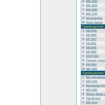
5
IMG 2646
6
IMG 2663
7
IMG 2680
8
IMG 2728
9
Антон Ветров
10
Денис Ланцов
'Горячая десятк
1
098 9908
2
099 9909
3
097 9907
4
100 9911
5
096 9906
6
095 9905
7
DSCF1565
8
Учителя у сенс
9
094 9904
10
IMG 2651
'Горячая десятка
1
Мяч для амери
2
IMG 0734
3
Московские Па
4
IMG 1982
5
"Волки" белые 
6
Третий даун
7
IMG 4223