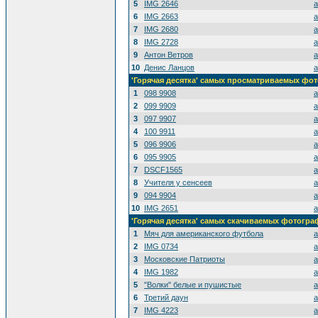
5
IMG 2646
a
6
IMG 2663
a
7
IMG 2680
a
8
IMG 2728
a
9
Антон Ветров
a
10
Денис Ланцов
a
'Горячая десятка' самых просматриваемых фо
1
098 9908
a
2
099 9909
a
3
097 9907
a
4
100 9911
a
5
096 9906
a
6
095 9905
a
7
DSCF1565
a
8
Учителя у сенсеев
a
9
094 9904
a
10
IMG 2651
a
'Горячая десятка' самых скачиваемых фотогр
1
Мяч для американского футбола
a
2
IMG 0734
a
3
Московские Патриоты
a
4
IMG 1982
a
5
"Волки" белые и пушистые
a
6
Третий даун
a
7
IMG 4223
a