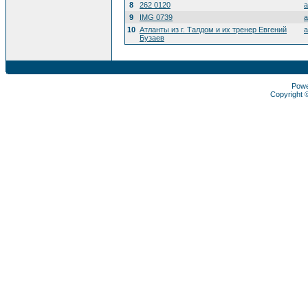
8
262 0120
a
9
IMG 0739
a
10
Атланты из г. Талдом и их тренер Евгений
a
Бузаев
Pow
Copyright