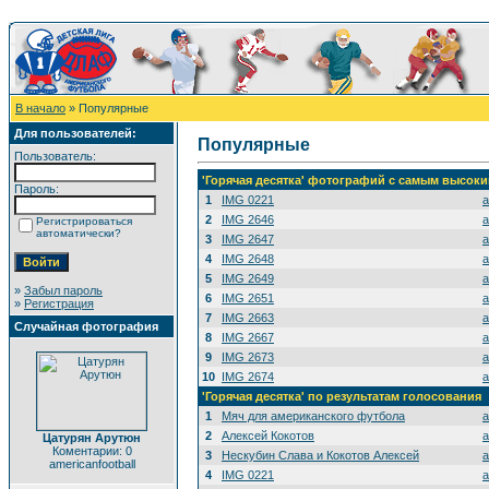
В начало
» Популярные
Для пользователей:
Популярные
Пользователь:
'Горячая десятка' фотографий с самым высок
Пароль:
1
IMG 0221
a
2
IMG 2646
a
Регистрироваться
автоматически?
3
IMG 2647
a
4
IMG 2648
a
5
IMG 2649
a
»
Забыл пароль
6
IMG 2651
a
»
Регистрация
7
IMG 2663
a
Случайная фотография
8
IMG 2667
a
9
IMG 2673
a
10
IMG 2674
a
'Горячая десятка' по результатам голосования
1
Мяч для американского футбола
a
2
Алексей Кокотов
a
Цатурян Арутюн
Коментарии: 0
3
Нескубин Слава и Кокотов Алексей
a
americanfootball
4
IMG 0221
a