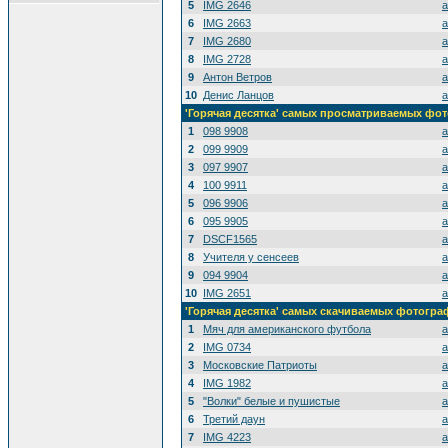
5
IMG 2646
a
6
IMG 2663
a
7
IMG 2680
a
8
IMG 2728
a
9
Антон Ветров
a
10
Денис Ланцов
a
'Горячая десятка' самых просматриваемых фо
1
098 9908
a
2
099 9909
a
3
097 9907
a
4
100 9911
a
5
096 9906
a
6
095 9905
a
7
DSCF1565
a
8
Учителя у сенсеев
a
9
094 9904
a
10
IMG 2651
a
'Горячая десятка' самых скачиваемых фотогр
1
Мяч для американского футбола
a
2
IMG 0734
a
3
Московские Патриоты
a
4
IMG 1982
a
5
"Волки" белые и пушистые
a
6
Третий даун
a
7
IMG 4223
a