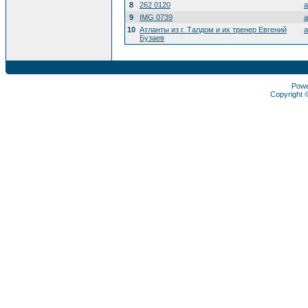
8
262 0120
a
9
IMG 0739
a
10
Атланты из г. Талдом и их тренер Евгений
a
Бузаев
Pow
Copyright