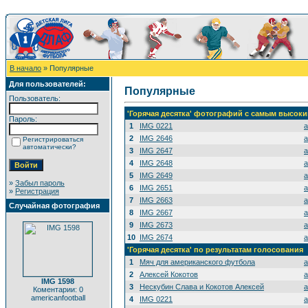
В начало
» Популярные
Для пользователей:
Популярные
Пользователь:
'Горячая десятка' фотографий с самым высок
Пароль:
1
IMG 0221
a
2
IMG 2646
a
Регистрироваться
автоматически?
3
IMG 2647
a
4
IMG 2648
a
5
IMG 2649
a
»
Забыл пароль
6
IMG 2651
a
»
Регистрация
7
IMG 2663
a
Случайная фотография
8
IMG 2667
a
9
IMG 2673
a
10
IMG 2674
a
'Горячая десятка' по результатам голосования
1
Мяч для американского футбола
a
2
Алексей Кокотов
a
IMG 1598
3
Нескубин Слава и Кокотов Алексей
a
Коментарии: 0
americanfootball
4
IMG 0221
a