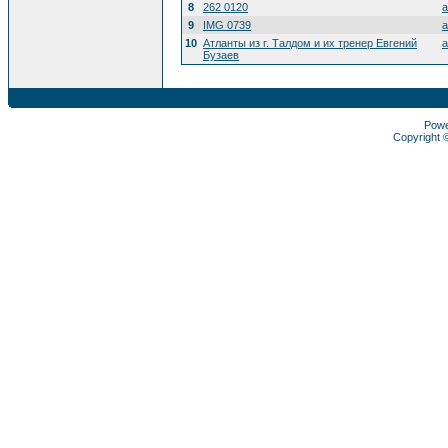
8
262 0120
a
9
IMG 0739
a
10
Атланты из г. Талдом и их тренер Евгений
a
Бузаев
Pow
Copyright