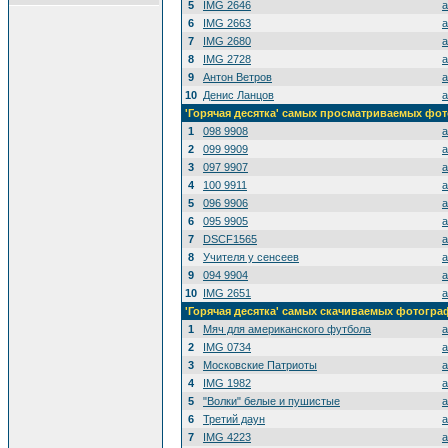
5
IMG 2646
a
6
IMG 2663
a
7
IMG 2680
a
8
IMG 2728
a
9
Антон Ветров
a
10
Денис Ланцов
a
'Горячая десятка' самых просматриваемых фо
1
098 9908
a
2
099 9909
a
3
097 9907
a
4
100 9911
a
5
096 9906
a
6
095 9905
a
7
DSCF1565
a
8
Учителя у сенсеев
a
9
094 9904
a
10
IMG 2651
a
'Горячая десятка' самых скачиваемых фотогр
1
Мяч для американского футбола
a
2
IMG 0734
a
3
Московские Патриоты
a
4
IMG 1982
a
5
"Волки" белые и пушистые
a
6
Третий даун
a
7
IMG 4223
a