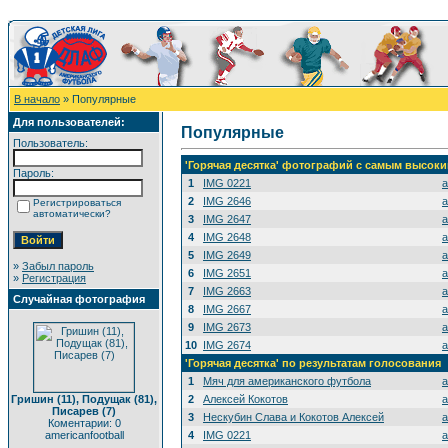
В начало
» Популярные
Для пользователей:
Популярные
Пользователь:
'Горячая десятка' фотографий с самым высок
Пароль:
1
IMG 0221
a
2
IMG 2646
a
Регистрироваться
автоматически?
3
IMG 2647
a
4
IMG 2648
a
5
IMG 2649
a
»
Забыл пароль
6
IMG 2651
a
»
Регистрация
7
IMG 2663
a
Случайная фотография
8
IMG 2667
a
9
IMG 2673
a
10
IMG 2674
a
'Горячая десятка' по результатам голосования
1
Мяч для американского футбола
a
Гришин (11), Подущак (81),
2
Алексей Кокотов
a
Писарев (7)
3
Нескубин Слава и Кокотов Алексей
a
Коментарии: 0
americanfootball
4
IMG 0221
a