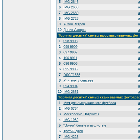
5
IMG 2646
a
6
IMG 2663
a
7
IMG 2680
a
8
IMG 2728
a
9
Антон Ветров
a
10
Денис Ланцов
a
'Горячая десятка' самых просматриваемых фо
1
098 9908
a
2
099 9909
a
3
097 9907
a
4
100 9911
a
5
096 9906
a
6
095 9905
a
7
DSCF1565
a
8
Учителя у сенсеев
a
9
094 9904
a
10
IMG 2651
a
'Горячая десятка' самых скачиваемых фотогр
1
Мяч для американского футбола
a
2
IMG 0734
a
3
Московские Патриоты
a
4
IMG 1982
a
5
"Волки" белые и пушистые
a
6
Третий даун
a
7
IMG 4223
a