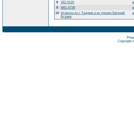
8
262 0120
a
9
IMG 0739
a
10
Атланты из г. Талдом и их тренер Евгений
a
Бузаев
Pow
Copyright