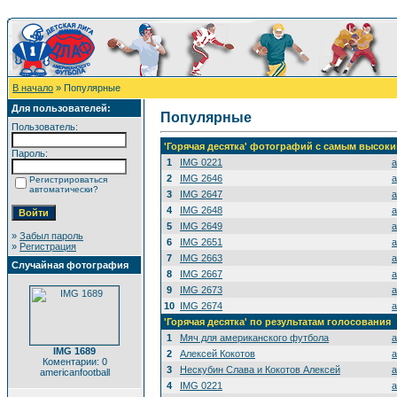
В начало
» Популярные
Для пользователей:
Популярные
Пользователь:
'Горячая десятка' фотографий с самым высок
Пароль:
1
IMG 0221
a
2
IMG 2646
a
Регистрироваться
автоматически?
3
IMG 2647
a
4
IMG 2648
a
5
IMG 2649
a
»
Забыл пароль
6
IMG 2651
a
»
Регистрация
7
IMG 2663
a
Случайная фотография
8
IMG 2667
a
9
IMG 2673
a
10
IMG 2674
a
'Горячая десятка' по результатам голосования
1
Мяч для американского футбола
a
IMG 1689
2
Алексей Кокотов
a
Коментарии: 0
3
Нескубин Слава и Кокотов Алексей
a
americanfootball
4
IMG 0221
a