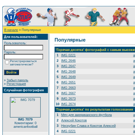
В начало
» Популярные
Для пользователей:
Популярные
Пользователь:
'Горячая десятка' фотографий с самым высок
Пароль:
1
IMG 0221
a
2
IMG 2646
a
Регистрироваться
автоматически?
3
IMG 2647
a
4
IMG 2648
a
5
IMG 2649
a
»
Забыл пароль
6
IMG 2651
a
»
Регистрация
7
IMG 2663
a
Случайная фотография
8
IMG 2667
a
9
IMG 2673
a
10
IMG 2674
a
'Горячая десятка' по результатам голосования
1
Мяч для американского футбола
a
IMG 7079
2
Алексей Кокотов
a
Коментарии: 0
3
Нескубин Слава и Кокотов Алексей
a
americanfootball
4
IMG 0221
a