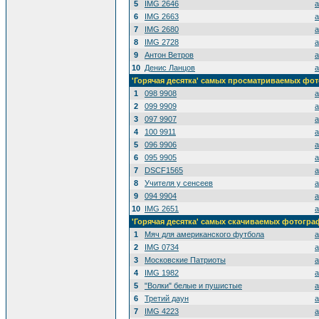
5
IMG 2646
a
6
IMG 2663
a
7
IMG 2680
a
8
IMG 2728
a
9
Антон Ветров
a
10
Денис Ланцов
a
'Горячая десятка' самых просматриваемых фо
1
098 9908
a
2
099 9909
a
3
097 9907
a
4
100 9911
a
5
096 9906
a
6
095 9905
a
7
DSCF1565
a
8
Учителя у сенсеев
a
9
094 9904
a
10
IMG 2651
a
'Горячая десятка' самых скачиваемых фотогр
1
Мяч для американского футбола
a
2
IMG 0734
a
3
Московские Патриоты
a
4
IMG 1982
a
5
"Волки" белые и пушистые
a
6
Третий даун
a
7
IMG 4223
a