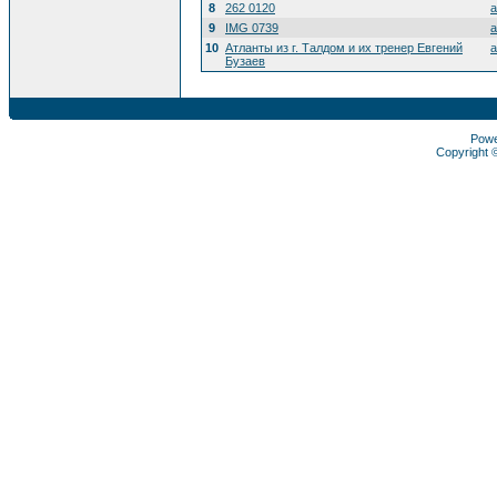
8
262 0120
a
9
IMG 0739
a
10
Атланты из г. Талдом и их тренер Евгений
a
Бузаев
Pow
Copyright