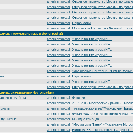
americanfootball
Открытое первенство Москвы по флаг-
americanfootball
Открытое первенство Москвы по флаг-
americanfootball
Открытое первенство Москвы по флаг-
americanfootball
Открытое первенство Москвы по флаг-
americanfootball
Персоналии
americanfootball
Московские Патриоты - Черный Шторм
а' самых просматриваемых фотографий
americanfootball
У нас в гостях игроки NFL
americanfootball
У нас в гостях игроки NFL
americanfootball
У нас в гостях игроки NFL
americanfootball
У нас в гостях игроки NFL
americanfootball
У нас в гостях игроки NFL
americanfootball
У нас в гостях игроки NFL
americanfootball
"Московские Пантеры" - "Белые Волки" -
еев
americanfootball
Персоналии
americanfootball
У нас в гостях игроки NFL
americanfootball
Открытое первенство Москвы по флаг-
' самых скачиваемых фотографий
канского футбола
americanfootball
Фенечки
americanfootball
27.05.2012 Московские Драконы - Моск
триоты
americanfootball
Товарищеская игра "Московские Патрио
americanfootball
Финал 2007-2008. Московские Волки - 
и пушистые
americanfootball
Мы одна команда!
americanfootball
"Московские Танки" - "Казанские Мотор
americanfootball
Eurobowl XXIII. Московские Патриоты - 