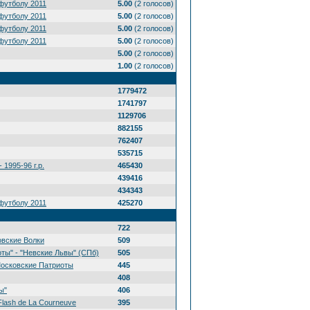
футболу 2011
5.00
(2 голосов)
футболу 2011
5.00
(2 голосов)
футболу 2011
5.00
(2 голосов)
футболу 2011
5.00
(2 голосов)
5.00
(2 голосов)
1.00
(2 голосов)
1779472
1741797
1129706
882155
762407
535715
 1995-96 г.р.
465430
439416
434343
футболу 2011
425270
722
овские Волки
509
ты" - "Невские Львы" (СПб)
505
Московские Патриоты
445
408
ы"
406
Flash de La Courneuve
395