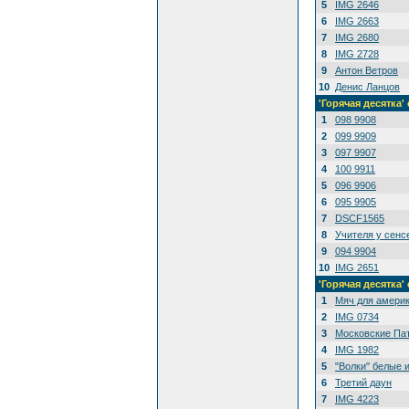
5
IMG 2646
6
IMG 2663
7
IMG 2680
8
IMG 2728
9
Антон Ветров
10
Денис Ланцов
'Горячая десятк
1
098 9908
2
099 9909
3
097 9907
4
100 9911
5
096 9906
6
095 9905
7
DSCF1565
8
Учителя у сенс
9
094 9904
10
IMG 2651
'Горячая десятка
1
Мяч для амери
2
IMG 0734
3
Московские Па
4
IMG 1982
5
"Волки" белые 
6
Третий даун
7
IMG 4223