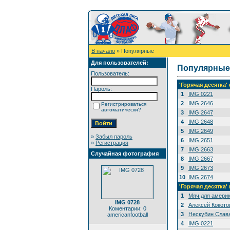
В начало
» Популярные
Для пользователей:
Популярные
Пользователь:
'Горячая десятка
Пароль:
1
IMG 0221
2
IMG 2646
Регистрироваться
автоматически?
3
IMG 2647
4
IMG 2648
5
IMG 2649
»
Забыл пароль
6
IMG 2651
»
Регистрация
7
IMG 2663
Случайная фотография
8
IMG 2667
9
IMG 2673
10
IMG 2674
'Горячая десятка'
1
Мяч для амери
IMG 0728
2
Алексей Кокото
Коментарии: 0
3
Нескубин Слава
americanfootball
4
IMG 0221