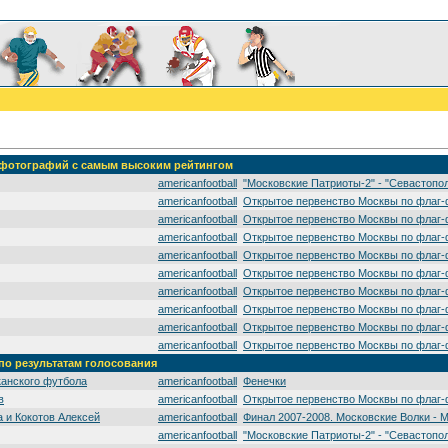
' фотографий с самым высоким рейтингом
americanfootball
"Московские Патриоты-2" - "Севастопо
americanfootball
Открытое первенство Москвы по флаг-
americanfootball
Открытое первенство Москвы по флаг-
americanfootball
Открытое первенство Москвы по флаг-
americanfootball
Открытое первенство Москвы по флаг-
americanfootball
Открытое первенство Москвы по флаг-
americanfootball
Открытое первенство Москвы по флаг-
americanfootball
Открытое первенство Москвы по флаг-
americanfootball
Открытое первенство Москвы по флаг-
americanfootball
Открытое первенство Москвы по флаг-
 по результатам голосования
канского футбола
americanfootball
Фенечки
в
americanfootball
Открытое первенство Москвы по флаг-
 и Кокотов Алексей
americanfootball
Финал 2007-2008. Московские Волки - 
americanfootball
"Московские Патриоты-2" - "Севастопо