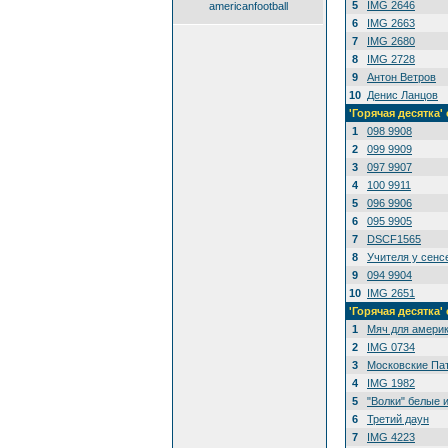
5
IMG 2646
americanfootball
6
IMG 2663
7
IMG 2680
8
IMG 2728
9
Антон Ветров
10
Денис Ланцов
'Горячая десятк
1
098 9908
2
099 9909
3
097 9907
4
100 9911
5
096 9906
6
095 9905
7
DSCF1565
8
Учителя у сенс
9
094 9904
10
IMG 2651
'Горячая десятка
1
Мяч для амери
2
IMG 0734
3
Московские Па
4
IMG 1982
5
"Волки" белые 
6
Третий даун
7
IMG 4223