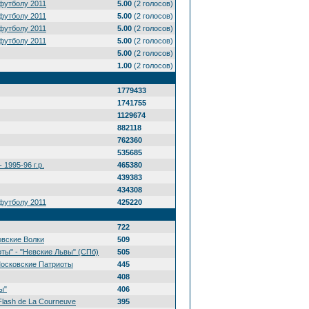
футболу 2011
5.00
(2 голосов)
футболу 2011
5.00
(2 голосов)
футболу 2011
5.00
(2 голосов)
футболу 2011
5.00
(2 голосов)
5.00
(2 голосов)
1.00
(2 голосов)
1779433
1741755
1129674
882118
762360
535685
 1995-96 г.р.
465380
439383
434308
футболу 2011
425220
722
овские Волки
509
ты" - "Невские Львы" (СПб)
505
Московские Патриоты
445
408
ы"
406
Flash de La Courneuve
395