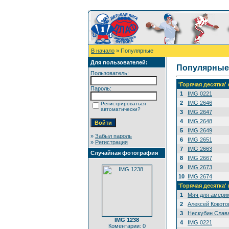
В начало
» Популярные
Для пользователей:
Популярные
Пользователь:
'Горячая десятка
Пароль:
1
IMG 0221
2
IMG 2646
Регистрироваться
автоматически?
3
IMG 2647
4
IMG 2648
5
IMG 2649
»
Забыл пароль
6
IMG 2651
»
Регистрация
7
IMG 2663
Случайная фотография
8
IMG 2667
9
IMG 2673
10
IMG 2674
'Горячая десятка'
1
Мяч для амери
2
Алексей Кокото
3
Нескубин Слава
IMG 1238
4
IMG 0221
Коментарии: 0