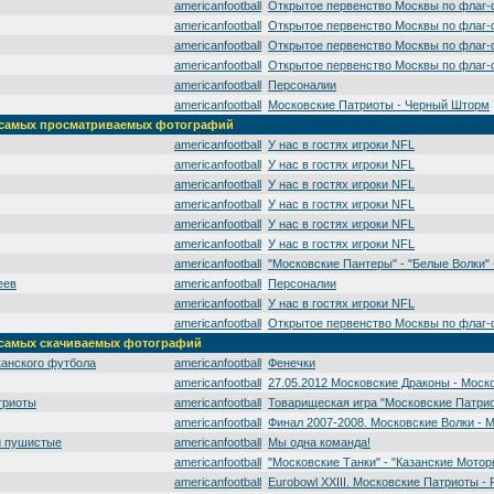
americanfootball
Открытое первенство Москвы по флаг-
americanfootball
Открытое первенство Москвы по флаг-
americanfootball
Открытое первенство Москвы по флаг-
americanfootball
Открытое первенство Москвы по флаг-
americanfootball
Персоналии
americanfootball
Московские Патриоты - Черный Шторм
а' самых просматриваемых фотографий
americanfootball
У нас в гостях игроки NFL
americanfootball
У нас в гостях игроки NFL
americanfootball
У нас в гостях игроки NFL
americanfootball
У нас в гостях игроки NFL
americanfootball
У нас в гостях игроки NFL
americanfootball
У нас в гостях игроки NFL
americanfootball
"Московские Пантеры" - "Белые Волки" -
еев
americanfootball
Персоналии
americanfootball
У нас в гостях игроки NFL
americanfootball
Открытое первенство Москвы по флаг-
' самых скачиваемых фотографий
канского футбола
americanfootball
Фенечки
americanfootball
27.05.2012 Московские Драконы - Моск
триоты
americanfootball
Товарищеская игра "Московские Патрио
americanfootball
Финал 2007-2008. Московские Волки - 
и пушистые
americanfootball
Мы одна команда!
americanfootball
"Московские Танки" - "Казанские Мотор
americanfootball
Eurobowl XXIII. Московские Патриоты - 