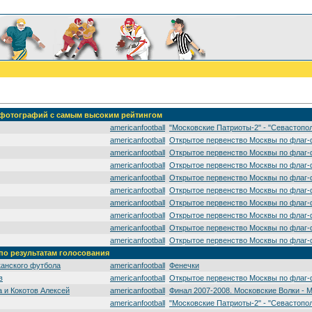
' фотографий с самым высоким рейтингом
americanfootball
"Московские Патриоты-2" - "Севастопо
americanfootball
Открытое первенство Москвы по флаг-
americanfootball
Открытое первенство Москвы по флаг-
americanfootball
Открытое первенство Москвы по флаг-
americanfootball
Открытое первенство Москвы по флаг-
americanfootball
Открытое первенство Москвы по флаг-
americanfootball
Открытое первенство Москвы по флаг-
americanfootball
Открытое первенство Москвы по флаг-
americanfootball
Открытое первенство Москвы по флаг-
americanfootball
Открытое первенство Москвы по флаг-
 по результатам голосования
канского футбола
americanfootball
Фенечки
в
americanfootball
Открытое первенство Москвы по флаг-
 и Кокотов Алексей
americanfootball
Финал 2007-2008. Московские Волки - 
americanfootball
"Московские Патриоты-2" - "Севастопо