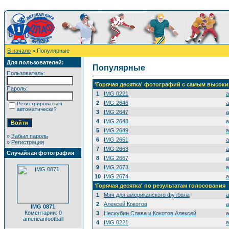
В начало
» Популярные
Для пользователей:
Популярные
Пользователь:
'Горячая десятка' фотографий с самым высок
Пароль:
1
IMG 0221
a
2
IMG 2646
a
Регистрироваться
автоматически?
3
IMG 2647
a
4
IMG 2648
a
5
IMG 2649
a
»
Забыл пароль
6
IMG 2651
a
»
Регистрация
7
IMG 2663
a
Случайная фотография
8
IMG 2667
a
9
IMG 2673
a
10
IMG 2674
a
'Горячая десятка' по результатам голосования
1
Мяч для американского футбола
a
2
Алексей Кокотов
a
IMG 0871
Коментарии: 0
3
Нескубин Слава и Кокотов Алексей
a
americanfootball
4
IMG 0221
a