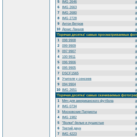
5
IMG 2646
a
6
IMG 2663
a
7
IMG 2680
a
8
IMG 2728
a
9
Антон Ветров
a
10
Денис Ланцов
a
'Горячая десятка' самых просматриваемых фо
1
098 9908
a
2
099 9909
a
3
097 9907
a
4
100 9911
a
5
096 9906
a
6
095 9905
a
7
DSCF1565
a
8
Учителя у сенсеев
a
9
094 9904
a
10
IMG 2651
a
'Горячая десятка' самых скачиваемых фотогр
1
Мяч для американского футбола
a
2
IMG 0734
a
3
Московские Патриоты
a
4
IMG 1982
a
5
"Волки" белые и пушистые
a
6
Третий даун
a
7
IMG 4223
a