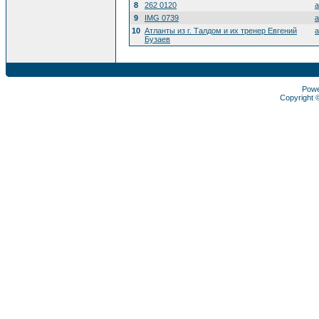
8
262 0120
a
9
IMG 0739
a
10
Атланты из г. Талдом и их тренер Евгений
a
Бузаев
Pow
Copyright