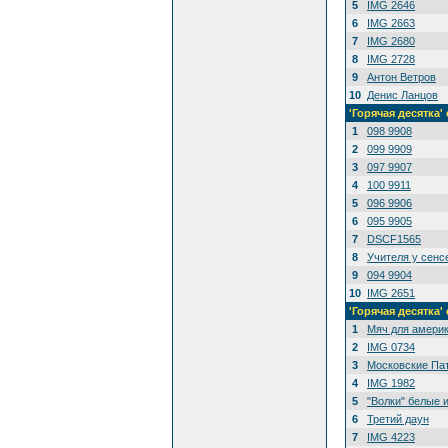
5
IMG 2646
6
IMG 2663
7
IMG 2680
8
IMG 2728
9
Антон Ветров
10
Денис Ланцов
'Горячая десятк
1
098 9908
2
099 9909
3
097 9907
4
100 9911
5
096 9906
6
095 9905
7
DSCF1565
8
Учителя у сенс
9
094 9904
10
IMG 2651
'Горячая десятка
1
Мяч для амери
2
IMG 0734
3
Московские Па
4
IMG 1982
5
"Волки" белые 
6
Третий даун
7
IMG 4223