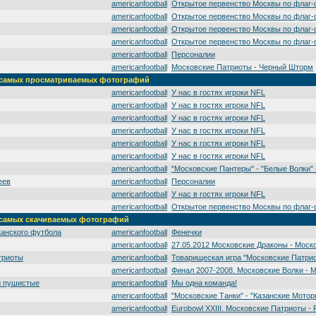
americanfootball
Открытое первенство Москвы по флаг-
americanfootball
Открытое первенство Москвы по флаг-
americanfootball
Открытое первенство Москвы по флаг-
americanfootball
Открытое первенство Москвы по флаг-
americanfootball
Персоналии
americanfootball
Московские Патриоты - Черный Шторм
а' самых просматриваемых фотографий
americanfootball
У нас в гостях игроки NFL
americanfootball
У нас в гостях игроки NFL
americanfootball
У нас в гостях игроки NFL
americanfootball
У нас в гостях игроки NFL
americanfootball
У нас в гостях игроки NFL
americanfootball
У нас в гостях игроки NFL
americanfootball
"Московские Пантеры" - "Белые Волки" -
еев
americanfootball
Персоналии
americanfootball
У нас в гостях игроки NFL
americanfootball
Открытое первенство Москвы по флаг-
' самых скачиваемых фотографий
канского футбола
americanfootball
Фенечки
americanfootball
27.05.2012 Московские Драконы - Моск
триоты
americanfootball
Товарищеская игра "Московские Патрио
americanfootball
Финал 2007-2008. Московские Волки - 
и пушистые
americanfootball
Мы одна команда!
americanfootball
"Московские Танки" - "Казанские Мотор
americanfootball
Eurobowl XXIII. Московские Патриоты - 