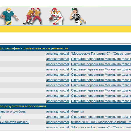
' фотографий с самым высоким рейтингом
americanfootball
"Московские Патриоты-2" - "Севастопо
americanfootball
Открытое первенство Москвы по флаг-
americanfootball
Открытое первенство Москвы по флаг-
americanfootball
Открытое первенство Москвы по флаг-
americanfootball
Открытое первенство Москвы по флаг-
americanfootball
Открытое первенство Москвы по флаг-
americanfootball
Открытое первенство Москвы по флаг-
americanfootball
Открытое первенство Москвы по флаг-
americanfootball
Открытое первенство Москвы по флаг-
americanfootball
Открытое первенство Москвы по флаг-
 по результатам голосования
канского футбола
americanfootball
Фенечки
в
americanfootball
Открытое первенство Москвы по флаг-
 и Кокотов Алексей
americanfootball
Финал 2007-2008. Московские Волки - 
americanfootball
"Московские Патриоты-2" - "Севастопо