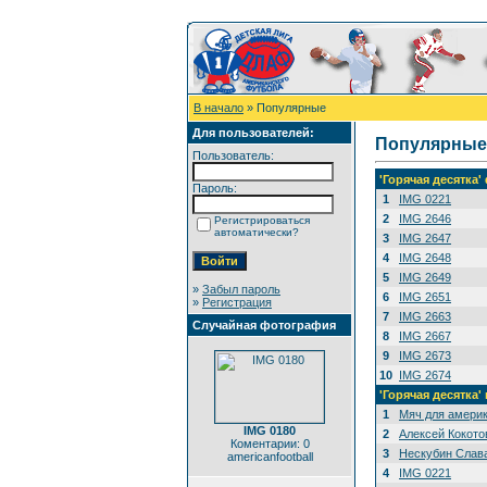
В начало
» Популярные
Для пользователей:
Популярные
Пользователь:
'Горячая десятка
Пароль:
1
IMG 0221
2
IMG 2646
Регистрироваться
автоматически?
3
IMG 2647
4
IMG 2648
5
IMG 2649
»
Забыл пароль
6
IMG 2651
»
Регистрация
7
IMG 2663
Случайная фотография
8
IMG 2667
9
IMG 2673
10
IMG 2674
'Горячая десятка'
1
Мяч для амери
IMG 0180
2
Алексей Кокото
Коментарии: 0
3
Нескубин Слава
americanfootball
4
IMG 0221