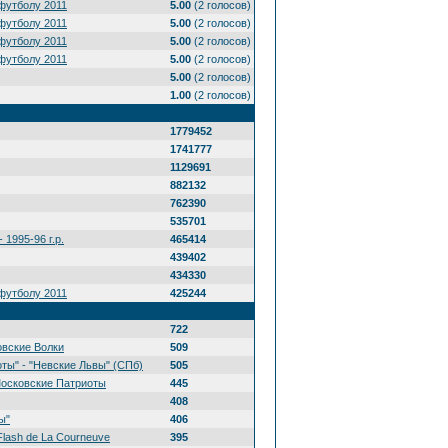
футболу 2011
5.00
(2 голосов)
футболу 2011
5.00
(2 голосов)
футболу 2011
5.00
(2 голосов)
футболу 2011
5.00
(2 голосов)
5.00
(2 голосов)
1.00
(2 голосов)
1779452
1741777
1129691
882132
762390
535701
 1995-96 г.р.
465414
439402
434330
футболу 2011
425244
722
овские Волки
509
ты" - "Невские Львы" (СПб)
505
Московские Патриоты
445
408
ы"
406
Flash de La Courneuve
395