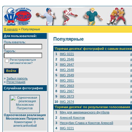
В начало
» Популярные
Для пользователей:
Популярные
Пользователь:
'Горячая десятка' фотографий с самым высок
Пароль:
1
IMG 0221
a
2
IMG 2646
a
Регистрироваться
автоматически?
3
IMG 2647
a
4
IMG 2648
a
5
IMG 2649
a
»
Забыл пароль
6
IMG 2651
a
»
Регистрация
7
IMG 2663
a
Случайная фотография
8
IMG 2667
a
9
IMG 2673
a
10
IMG 2674
a
'Горячая десятка' по результатам голосования
1
Мяч для американского футбола
a
Одноочковая реализация
2
Алексей Кокотов
a
Московских Патриотов
Коментарии: 0
3
Нескубин Слава и Кокотов Алексей
a
americanfootball
4
IMG 0221
a