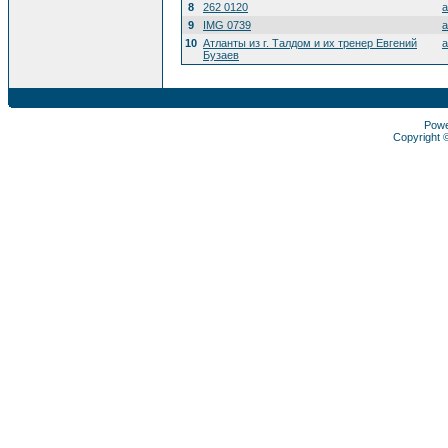
8
262 0120
a
9
IMG 0739
a
10
Атланты из г. Талдом и их тренер Евгений
a
Бузаев
Pow
Copyright