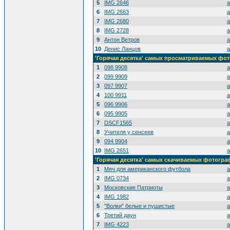
5
IMG 2646
a
6
IMG 2663
a
7
IMG 2680
a
8
IMG 2728
a
9
Антон Ветров
a
10
Денис Ланцов
a
'Горячая десятка' самых просматриваемых фо
1
098 9908
a
2
099 9909
a
3
097 9907
a
4
100 9911
a
5
096 9906
a
6
095 9905
a
7
DSCF1565
a
8
Учителя у сенсеев
a
9
094 9904
a
10
IMG 2651
a
'Горячая десятка' самых скачиваемых фотогр
1
Мяч для американского футбола
a
2
IMG 0734
a
3
Московские Патриоты
a
4
IMG 1982
a
5
"Волки" белые и пушистые
a
6
Третий даун
a
7
IMG 4223
a