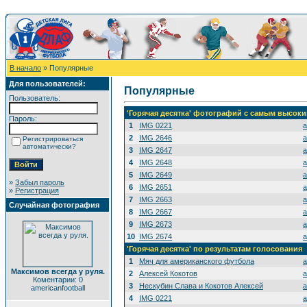
В начало
» Популярные
Для пользователей:
Популярные
Пользователь:
'Горячая десятка' фотографий с самым высок
Пароль:
1
IMG 0221
a
2
IMG 2646
a
Регистрироваться
автоматически?
3
IMG 2647
a
4
IMG 2648
a
5
IMG 2649
a
»
Забыл пароль
6
IMG 2651
a
»
Регистрация
7
IMG 2663
a
Случайная фотография
8
IMG 2667
a
9
IMG 2673
a
10
IMG 2674
a
'Горячая десятка' по результатам голосования
1
Мяч для американского футбола
a
Максимов всегда у руля.
2
Алексей Кокотов
a
Коментарии: 0
3
Нескубин Слава и Кокотов Алексей
a
americanfootball
4
IMG 0221
a