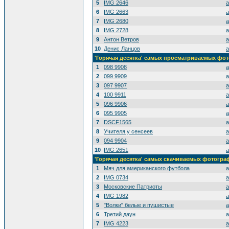
5
IMG 2646
a
6
IMG 2663
a
7
IMG 2680
a
8
IMG 2728
a
9
Антон Ветров
a
10
Денис Ланцов
a
'Горячая десятка' самых просматриваемых фо
1
098 9908
a
2
099 9909
a
3
097 9907
a
4
100 9911
a
5
096 9906
a
6
095 9905
a
7
DSCF1565
a
8
Учителя у сенсеев
a
9
094 9904
a
10
IMG 2651
a
'Горячая десятка' самых скачиваемых фотогр
1
Мяч для американского футбола
a
2
IMG 0734
a
3
Московские Патриоты
a
4
IMG 1982
a
5
"Волки" белые и пушистые
a
6
Третий даун
a
7
IMG 4223
a