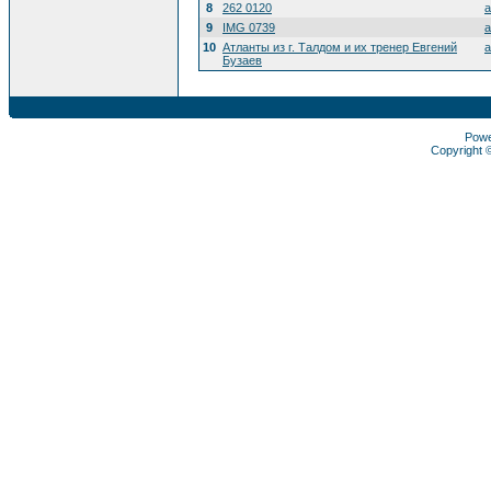
8
262 0120
a
9
IMG 0739
a
10
Атланты из г. Талдом и их тренер Евгений
a
Бузаев
Pow
Copyright