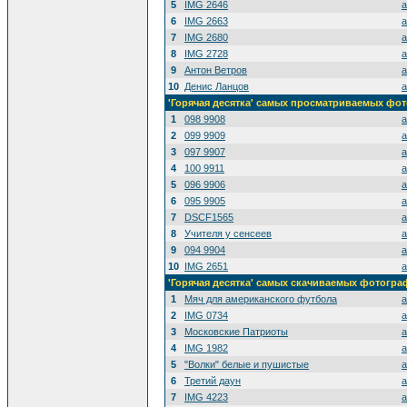
5
IMG 2646
a
6
IMG 2663
a
7
IMG 2680
a
8
IMG 2728
a
9
Антон Ветров
a
10
Денис Ланцов
a
'Горячая десятка' самых просматриваемых фо
1
098 9908
a
2
099 9909
a
3
097 9907
a
4
100 9911
a
5
096 9906
a
6
095 9905
a
7
DSCF1565
a
8
Учителя у сенсеев
a
9
094 9904
a
10
IMG 2651
a
'Горячая десятка' самых скачиваемых фотогр
1
Мяч для американского футбола
a
2
IMG 0734
a
3
Московские Патриоты
a
4
IMG 1982
a
5
"Волки" белые и пушистые
a
6
Третий даун
a
7
IMG 4223
a