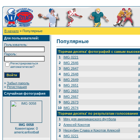
В начало
» Популярные
Для пользователей:
Популярные
Пользователь:
'Горячая десятка' фотографий с самым высок
Пароль:
1
IMG 0221
a
2
IMG 2646
a
Регистрироваться
автоматически?
3
IMG 2647
a
4
IMG 2648
a
5
IMG 2649
a
»
Забыл пароль
6
IMG 2651
a
»
Регистрация
7
IMG 2663
a
Случайная фотография
8
IMG 2667
a
9
IMG 2673
a
10
IMG 2674
a
'Горячая десятка' по результатам голосования
1
Мяч для американского футбола
a
IMG 0058
2
Алексей Кокотов
a
Коментарии: 0
3
Нескубин Слава и Кокотов Алексей
a
americanfootball
4
IMG 0221
a