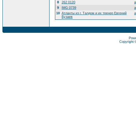
8
262 0120
a
9
IMG 0739
a
10
Атланты из г. Талдом и их тренер Евгений
a
Бузаев
Pow
Copyright