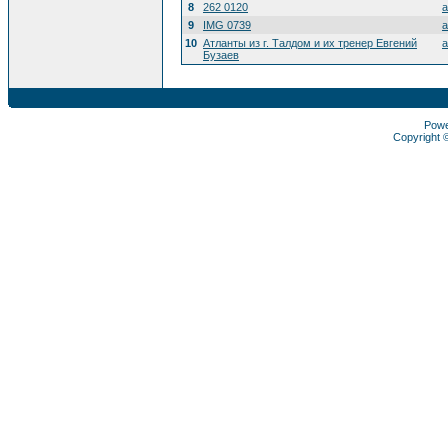
8
262 0120
a
9
IMG 0739
a
10
Атланты из г. Талдом и их тренер Евгений
a
Бузаев
Pow
Copyright