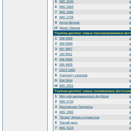
5
IMG 2646
a
6
IMG 2663
a
7
IMG 2680
a
8
IMG 2728
a
9
Антон Ветров
a
10
Денис Ланцов
a
'Горячая десятка' самых просматриваемых фо
1
098 9908
a
2
099 9909
a
3
097 9907
a
4
100 9911
a
5
096 9906
a
6
095 9905
a
7
DSCF1565
a
8
Учителя у сенсеев
a
9
094 9904
a
10
IMG 2651
a
'Горячая десятка' самых скачиваемых фотогр
1
Мяч для американского футбола
a
2
IMG 0734
a
3
Московские Патриоты
a
4
IMG 1982
a
5
"Волки" белые и пушистые
a
6
Третий даун
a
7
IMG 4223
a