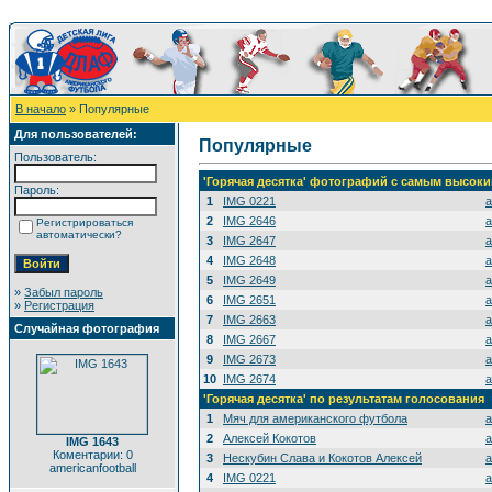
В начало
» Популярные
Для пользователей:
Популярные
Пользователь:
'Горячая десятка' фотографий с самым высок
Пароль:
1
IMG 0221
a
2
IMG 2646
a
Регистрироваться
автоматически?
3
IMG 2647
a
4
IMG 2648
a
5
IMG 2649
a
»
Забыл пароль
6
IMG 2651
a
»
Регистрация
7
IMG 2663
a
Случайная фотография
8
IMG 2667
a
9
IMG 2673
a
10
IMG 2674
a
'Горячая десятка' по результатам голосования
1
Мяч для американского футбола
a
2
Алексей Кокотов
a
IMG 1643
Коментарии: 0
3
Нескубин Слава и Кокотов Алексей
a
americanfootball
4
IMG 0221
a