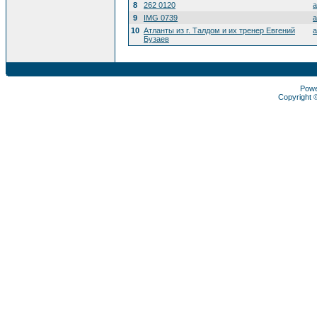
8
262 0120
a
9
IMG 0739
a
10
Атланты из г. Талдом и их тренер Евгений
a
Бузаев
Pow
Copyright