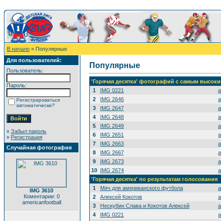
В начало
» Популярные
Для пользователей:
Популярные
Пользователь:
'Горячая десятка' фотографий с самым высок
Пароль:
1
IMG 0221
a
2
IMG 2646
a
Регистрироваться
автоматически?
3
IMG 2647
a
4
IMG 2648
a
5
IMG 2649
a
»
Забыл пароль
6
IMG 2651
a
»
Регистрация
7
IMG 2663
a
Случайная фотография
8
IMG 2667
a
9
IMG 2673
a
10
IMG 2674
a
'Горячая десятка' по результатам голосования
1
Мяч для американского футбола
a
IMG 3610
Коментарии: 0
2
Алексей Кокотов
a
americanfootball
3
Нескубин Слава и Кокотов Алексей
a
4
IMG 0221
a