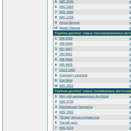
5
IMG 2646
a
6
IMG 2663
a
7
IMG 2680
a
8
IMG 2728
a
9
Антон Ветров
a
10
Денис Ланцов
a
'Горячая десятка' самых просматриваемых фо
1
098 9908
a
2
099 9909
a
3
097 9907
a
4
100 9911
a
5
096 9906
a
6
095 9905
a
7
DSCF1565
a
8
Учителя у сенсеев
a
9
094 9904
a
10
IMG 2651
a
'Горячая десятка' самых скачиваемых фотогр
1
Мяч для американского футбола
a
2
IMG 0734
a
3
Московские Патриоты
a
4
IMG 1982
a
5
"Волки" белые и пушистые
a
6
Третий даун
a
7
IMG 4223
a