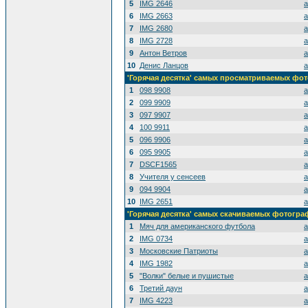
5
IMG 2646
a
6
IMG 2663
a
7
IMG 2680
a
8
IMG 2728
a
9
Антон Ветров
a
10
Денис Ланцов
a
'Горячая десятка' самых просматриваемых фо
1
098 9908
a
2
099 9909
a
3
097 9907
a
4
100 9911
a
5
096 9906
a
6
095 9905
a
7
DSCF1565
a
8
Учителя у сенсеев
a
9
094 9904
a
10
IMG 2651
a
'Горячая десятка' самых скачиваемых фотогр
1
Мяч для американского футбола
a
2
IMG 0734
a
3
Московские Патриоты
a
4
IMG 1982
a
5
"Волки" белые и пушистые
a
6
Третий даун
a
7
IMG 4223
a