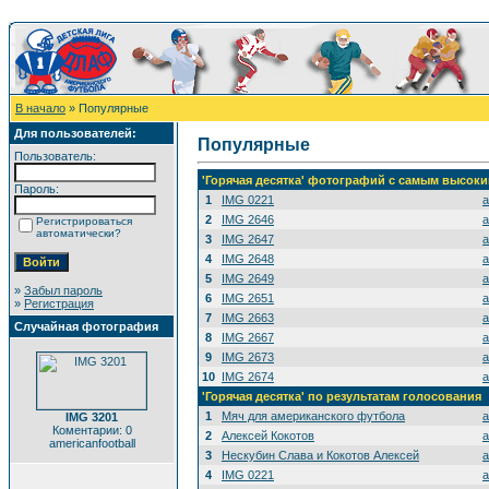
В начало
» Популярные
Для пользователей:
Популярные
Пользователь:
'Горячая десятка' фотографий с самым высок
Пароль:
1
IMG 0221
a
2
IMG 2646
a
Регистрироваться
автоматически?
3
IMG 2647
a
4
IMG 2648
a
5
IMG 2649
a
»
Забыл пароль
6
IMG 2651
a
»
Регистрация
7
IMG 2663
a
Случайная фотография
8
IMG 2667
a
9
IMG 2673
a
10
IMG 2674
a
'Горячая десятка' по результатам голосования
1
Мяч для американского футбола
a
IMG 3201
Коментарии: 0
2
Алексей Кокотов
a
americanfootball
3
Нескубин Слава и Кокотов Алексей
a
4
IMG 0221
a