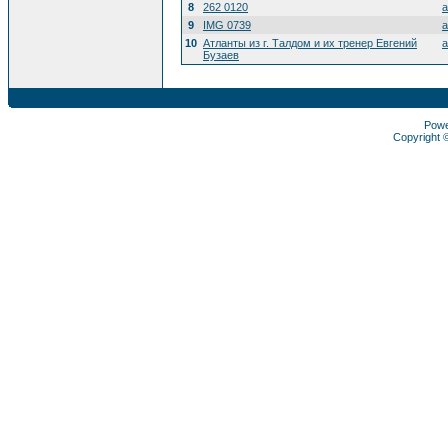
8
262 0120
a
9
IMG 0739
a
10
Атланты из г. Талдом и их тренер Евгений
a
Бузаев
Pow
Copyright