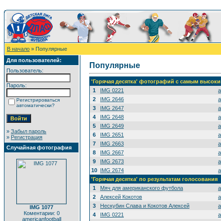
В начало
» Популярные
Для пользователей:
Популярные
Пользователь:
'Горячая десятка' фотографий с самым высок
Пароль:
1
IMG 0221
a
2
IMG 2646
a
Регистрироваться
автоматически?
3
IMG 2647
a
4
IMG 2648
a
5
IMG 2649
a
»
Забыл пароль
6
IMG 2651
a
»
Регистрация
7
IMG 2663
a
Случайная фотография
8
IMG 2667
a
9
IMG 2673
a
10
IMG 2674
a
'Горячая десятка' по результатам голосования
1
Мяч для американского футбола
a
2
Алексей Кокотов
a
3
Нескубин Слава и Кокотов Алексей
a
IMG 1077
Коментарии: 0
4
IMG 0221
a
americanfootball