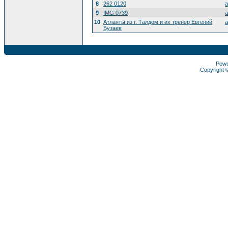
8
262 0120
a
9
IMG 0739
a
10
Атланты из г. Талдом и их тренер Евгений
a
Бузаев
Pow
Copyright