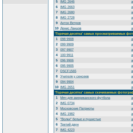
5
IMG 2646
a
6
IMG 2663
a
7
IMG 2680
a
8
IMG 2728
a
9
Антон Ветров
a
10
Денис Ланцов
a
'Горячая десятка' самых просматриваемых фо
1
098 9908
a
2
099 9909
a
3
097 9907
a
4
100 9911
a
5
096 9906
a
6
095 9905
a
7
DSCF1565
a
8
Учителя у сенсеев
a
9
094 9904
a
10
IMG 2651
a
'Горячая десятка' самых скачиваемых фотогр
1
Мяч для американского футбола
a
2
IMG 0734
a
3
Московские Патриоты
a
4
IMG 1982
a
5
"Волки" белые и пушистые
a
6
Третий даун
a
7
IMG 4223
a