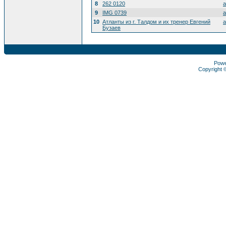
8
262 0120
a
9
IMG 0739
a
10
Атланты из г. Талдом и их тренер Евгений
a
Бузаев
Pow
Copyright