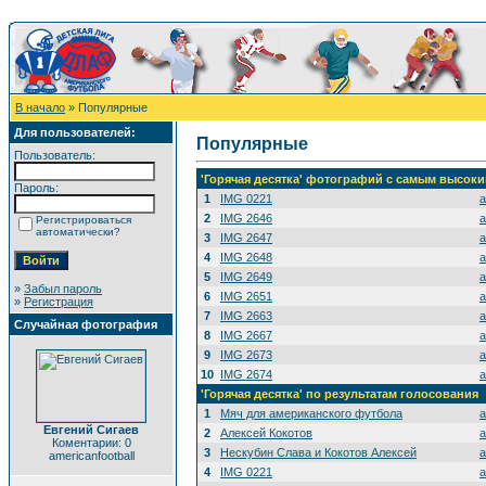
В начало
» Популярные
Для пользователей:
Популярные
Пользователь:
'Горячая десятка' фотографий с самым высок
Пароль:
1
IMG 0221
a
2
IMG 2646
a
Регистрироваться
автоматически?
3
IMG 2647
a
4
IMG 2648
a
5
IMG 2649
a
»
Забыл пароль
6
IMG 2651
a
»
Регистрация
7
IMG 2663
a
Случайная фотография
8
IMG 2667
a
9
IMG 2673
a
10
IMG 2674
a
'Горячая десятка' по результатам голосования
1
Мяч для американского футбола
a
Евгений Сигаев
2
Алексей Кокотов
a
Коментарии: 0
3
Нескубин Слава и Кокотов Алексей
a
americanfootball
4
IMG 0221
a