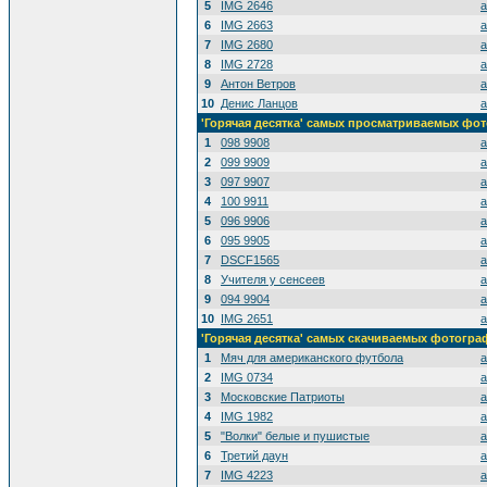
5
IMG 2646
a
6
IMG 2663
a
7
IMG 2680
a
8
IMG 2728
a
9
Антон Ветров
a
10
Денис Ланцов
a
'Горячая десятка' самых просматриваемых фо
1
098 9908
a
2
099 9909
a
3
097 9907
a
4
100 9911
a
5
096 9906
a
6
095 9905
a
7
DSCF1565
a
8
Учителя у сенсеев
a
9
094 9904
a
10
IMG 2651
a
'Горячая десятка' самых скачиваемых фотогр
1
Мяч для американского футбола
a
2
IMG 0734
a
3
Московские Патриоты
a
4
IMG 1982
a
5
"Волки" белые и пушистые
a
6
Третий даун
a
7
IMG 4223
a