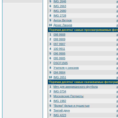
5
IMG 2646
a
6
IMG 2663
a
7
IMG 2680
a
8
IMG 2728
a
9
Антон Ветров
a
10
Денис Ланцов
a
'Горячая десятка' самых просматриваемых фо
1
098 9908
a
2
099 9909
a
3
097 9907
a
4
100 9911
a
5
096 9906
a
6
095 9905
a
7
DSCF1565
a
8
Учителя у сенсеев
a
9
094 9904
a
10
IMG 2651
a
'Горячая десятка' самых скачиваемых фотогр
1
Мяч для американского футбола
a
2
IMG 0734
a
3
Московские Патриоты
a
4
IMG 1982
a
5
"Волки" белые и пушистые
a
6
Третий даун
a
7
IMG 4223
a