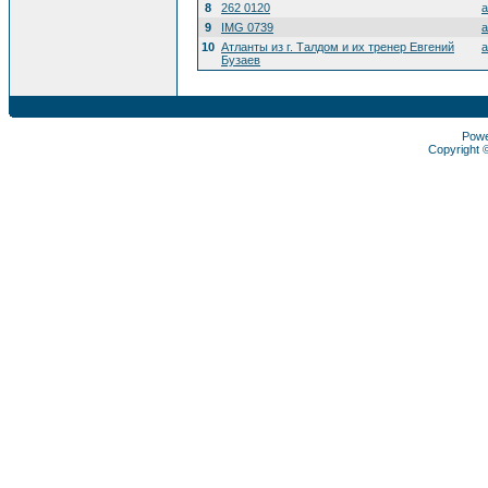
8
262 0120
a
9
IMG 0739
a
10
Атланты из г. Талдом и их тренер Евгений
a
Бузаев
Pow
Copyright