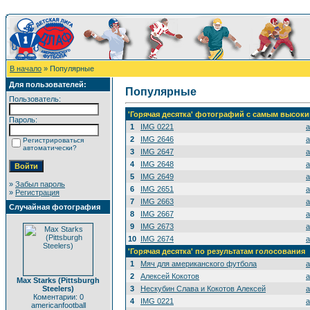
В начало
» Популярные
Для пользователей:
Популярные
Пользователь:
'Горячая десятка' фотографий с самым высок
Пароль:
1
IMG 0221
a
2
IMG 2646
a
Регистрироваться
автоматически?
3
IMG 2647
a
4
IMG 2648
a
5
IMG 2649
a
»
Забыл пароль
6
IMG 2651
a
»
Регистрация
7
IMG 2663
a
Случайная фотография
8
IMG 2667
a
9
IMG 2673
a
10
IMG 2674
a
'Горячая десятка' по результатам голосования
1
Мяч для американского футбола
a
2
Алексей Кокотов
a
Max Starks (Pittsburgh
Steelers)
3
Нескубин Слава и Кокотов Алексей
a
Коментарии: 0
4
IMG 0221
a
americanfootball