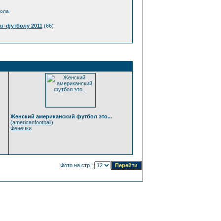
бола
г-футболу 2011
(66)
Женский американский футбол это...
(
americanfootball
)
Фенечки
Фото на стр.: