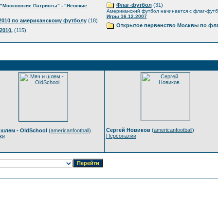
Флаг-футбол
(31)
"Московские Патриоты" - "Невские
Американский футбол начинается с флаг-фут
Игры 16.12.2007
010 по американскому футболу
(18)
Открытое первенство Москвы по фла
2010.
(115)
Сергей Новиков
(
americanfootball
)
 шлем - OldSchool
(
americanfootball
)
Персоналии
ки