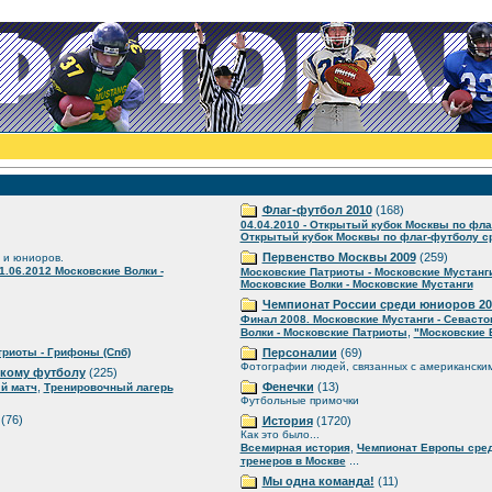
Флаг-футбол 2010
(168)
04.04.2010 - Открытый кубок Москвы по фла
Открытый кубок Москвы по флаг-футболу ср
Первенство Москвы 2009
(259)
 и юниоров.
1.06.2012 Московские Волки -
Московские Патриоты - Московские Мустанг
Московские Волки - Московские Мустанги
Чемпионат России среди юниоров 20
Финал 2008. Московские Мустанги - Севаст
,
Волки - Московские Патриоты
"Московские 
риоты - Грифоны (Спб)
Персоналии
(69)
Фотографии людей, связанных с американски
скому футболу
(225)
,
Фенечки
(13)
й матч
Тренировочный лагерь
Футбольные примочки
(76)
История
(1720)
Как это было...
,
Всемирная история
Чемпионат Европы сре
...
тренеров в Москве
Мы одна команда!
(11)