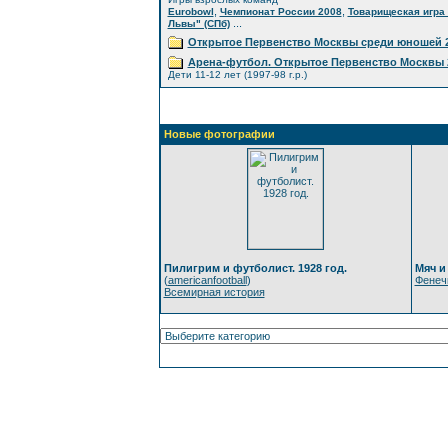
,
,
Eurobowl
Чемпионат России 2008
Товарищеская игра 
...
Львы" (СПб)
Открытое Первенство Москвы среди юношей 2
Арена-футбол. Открытое Первенство Москвы 
Дети 11-12 лет (1997-98 г.р.)
Новые фотографии
Пилигрим и футболист. 1928 год.
Мяч и
(
americanfootball
)
Фенеч
Всемирная история