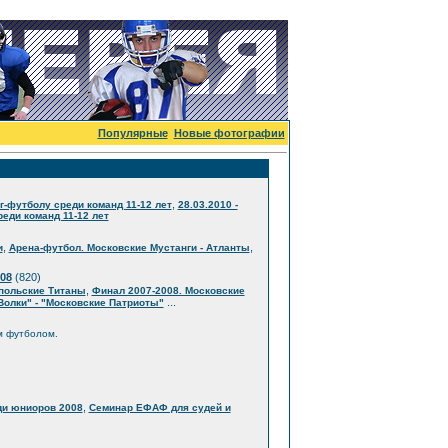
Популярные
Новые фотографии
,
г-футболу среди команд 11-12 лет
28.03.2010 -
еди команд 11-12 лет
,
,
и
Арена-футбол. Московские Мустанги - Атланты
08
(820)
,
опольские Титаны
Финал 2007-2008. Московские
...
Волки" - "Московские Патриоты"
м футболом.
,
ди юниоров 2008
Семинар ЕФАФ для судей и