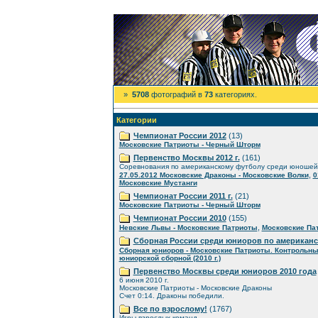
»
5708
фотографий в
73
категориях.
Категории
Чемпионат России 2012
(13)
Московские Патриоты - Черный Шторм
Первенство Москвы 2012 г.
(161)
Соревнования по американскому футболу среди юношей
,
27.05.2012 Московские Драконы - Московские Волки
0
Московские Мустанги
Чемпионат России 2011 г.
(21)
Московские Патриоты - Черный Шторм
Чемпионат России 2010
(155)
,
Невские Львы - Московские Патриоты
Московские Пат
Сборная России среди юниоров по американ
Сборная юниоров - Московские Патриоты. Контрольны
юниорской сборной (2010 г.)
Первенство Москвы среди юниоров 2010 года
6 июня 2010 г.
Московские Патриоты - Московские Драконы
Счет 0:14. Драконы победили.
Все по взрослому!
(1767)
Игры взрослых команд