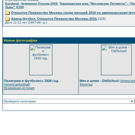
,
,
Eurobowl
Чемпионат России 2008
Товарищеская игра "Московские Патриоты" - "Н
...
Львы" (СПб)
Открытое Первенство Москвы среди юношей 2010 по американскому фу
Арена-футбол. Открытое Первенство Москвы 2010.
(115)
Дети 11-12 лет (1997-98 г.р.)
Новые фотографии
Пилигрим и футболист. 1928 год.
Мяч и шлем - OldSchool
(
americanf
(
americanfootball
)
Фенечки
Всемирная история