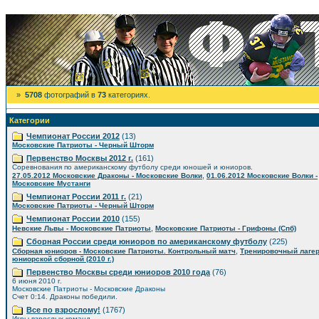
»
5708
фотографий в
73
категориях.
Категории
Чемпионат России 2012
(13)
Московские Патриоты - Черный Шторм
Первенство Москвы 2012 г.
(161)
Соревнования по американскому футболу среди юношей и юниоров.
,
27.05.2012 Московские Драконы - Московские Волки
01.06.2012 Московские Волки -
Московские Мустанги
Чемпионат России 2011 г.
(21)
Московские Патриоты - Черный Шторм
Чемпионат России 2010
(155)
,
Невские Львы - Московские Патриоты
Московские Патриоты - Грифоны (Спб)
Сборная России среди юниоров по американскому футболу
(225)
,
Сборная юниоров - Московские Патриоты. Контрольный матч
Тренировочный лаге
юниорской сборной (2010 г.)
Первенство Москвы среди юниоров 2010 года
(76)
6 июня 2010 г.
Московские Патриоты - Московские Драконы
Счет 0:14. Драконы победили.
Все по взрослому!
(1767)
Игры взрослых команд