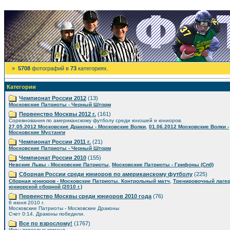
»
5708
фотографий в
73
категориях.
Категории
Чемпионат России 2012
(13)
Московские Патриоты - Черный Шторм
Первенство Москвы 2012 г.
(161)
Соревнования по американскому футболу среди юношей и юниоров.
,
27.05.2012 Московские Драконы - Московские Волки
01.06.2012 Московские Волки -
Московские Мустанги
Чемпионат России 2011 г.
(21)
Московские Патриоты - Черный Шторм
Чемпионат России 2010
(155)
,
Невские Львы - Московские Патриоты
Московские Патриоты - Грифоны (Спб)
Сборная России среди юниоров по американскому футболу
(225)
,
Сборная юниоров - Московские Патриоты. Контрольный матч
Тренировочный лаге
юниорской сборной (2010 г.)
Первенство Москвы среди юниоров 2010 года
(76)
6 июня 2010 г.
Московские Патриоты - Московские Драконы
Счет 0:14. Драконы победили.
Все по взрослому!
(1767)
Игры взрослых команд