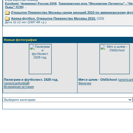
,
,
Eurobowl
Чемпионат России 2008
Товарищеская игра "Московские Патриоты" - "Н
...
Львы" (СПб)
Открытое Первенство Москвы среди юношей 2010 по американскому фу
Арена-футбол. Открытое Первенство Москвы 2010.
(115)
Дети 11-12 лет (1997-98 г.р.)
Новые фотографии
Пилигрим и футболист. 1928 год.
Мяч и шлем - OldSchool
(
americanf
(
americanfootball
)
Фенечки
Всемирная история