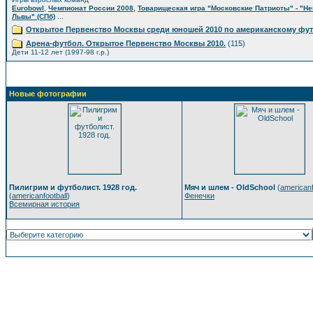
,
,
Eurobowl
Чемпионат России 2008
Товарищеская игра "Московские Патриоты" - "Н
...
Львы" (СПб)
Открытое Первенство Москвы среди юношей 2010 по американскому фу
Арена-футбол. Открытое Первенство Москвы 2010.
(115)
Дети 11-12 лет (1997-98 г.р.)
Новые фотографии
Пилигрим и футболист. 1928 год.
Мяч и шлем - OldSchool
(
americanf
(
americanfootball
)
Фенечки
Всемирная история