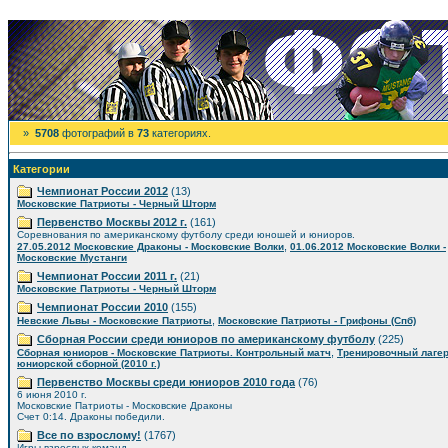
»
5708
фотографий в
73
категориях.
Категории
Чемпионат России 2012
(13)
Московские Патриоты - Черный Шторм
Первенство Москвы 2012 г.
(161)
Соревнования по американскому футболу среди юношей и юниоров.
,
27.05.2012 Московские Драконы - Московские Волки
01.06.2012 Московские Волки -
Московские Мустанги
Чемпионат России 2011 г.
(21)
Московские Патриоты - Черный Шторм
Чемпионат России 2010
(155)
,
Невские Львы - Московские Патриоты
Московские Патриоты - Грифоны (Спб)
Сборная России среди юниоров по американскому футболу
(225)
,
Сборная юниоров - Московские Патриоты. Контрольный матч
Тренировочный лаге
юниорской сборной (2010 г.)
Первенство Москвы среди юниоров 2010 года
(76)
6 июня 2010 г.
Московские Патриоты - Московские Драконы
Счет 0:14. Драконы победили.
Все по взрослому!
(1767)
Игры взрослых команд