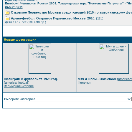
,
,
Eurobowl
Чемпионат России 2008
Товарищеская игра "Московские Патриоты" - "Н
...
Львы" (СПб)
Открытое Первенство Москвы среди юношей 2010 по американскому фу
Арена-футбол. Открытое Первенство Москвы 2010.
(115)
Дети 11-12 лет (1997-98 г.р.)
Новые фотографии
Пилигрим и футболист. 1928 год.
Мяч и шлем - OldSchool
(
americanf
(
americanfootball
)
Фенечки
Всемирная история