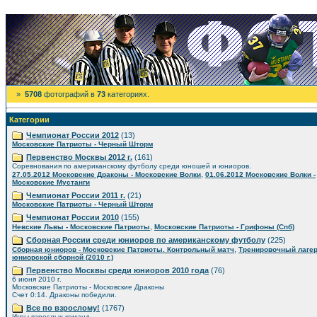
»
5708
фотографий в
73
категориях.
Категории
Чемпионат России 2012
(13)
Московские Патриоты - Черный Шторм
Первенство Москвы 2012 г.
(161)
Соревнования по американскому футболу среди юношей и юниоров.
,
27.05.2012 Московские Драконы - Московские Волки
01.06.2012 Московские Волки -
Московские Мустанги
Чемпионат России 2011 г.
(21)
Московские Патриоты - Черный Шторм
Чемпионат России 2010
(155)
,
Невские Львы - Московские Патриоты
Московские Патриоты - Грифоны (Спб)
Сборная России среди юниоров по американскому футболу
(225)
,
Сборная юниоров - Московские Патриоты. Контрольный матч
Тренировочный лаге
юниорской сборной (2010 г.)
Первенство Москвы среди юниоров 2010 года
(76)
6 июня 2010 г.
Московские Патриоты - Московские Драконы
Счет 0:14. Драконы победили.
Все по взрослому!
(1767)
Игры взрослых команд