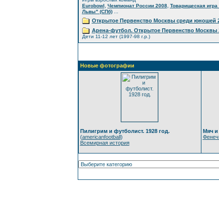
,
,
Eurobowl
Чемпионат России 2008
Товарищеская игра 
...
Львы" (СПб)
Открытое Первенство Москвы среди юношей 2
Арена-футбол. Открытое Первенство Москвы 
Дети 11-12 лет (1997-98 г.р.)
Новые фотографии
Пилигрим и футболист. 1928 год.
Мяч и
(
americanfootball
)
Фенеч
Всемирная история