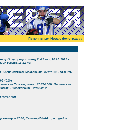
Популярные
Новые фотографии
,
г-футболу среди команд 11-12 лет
28.03.2010 -
еди команд 11-12 лет
,
,
и
Арена-футбол. Московские Мустанги - Атланты
08
(820)
,
опольские Титаны
Финал 2007-2008. Московские
...
Волки" - "Московские Патриоты"
м футболом.
,
ди юниоров 2008
Семинар ЕФАФ для судей и