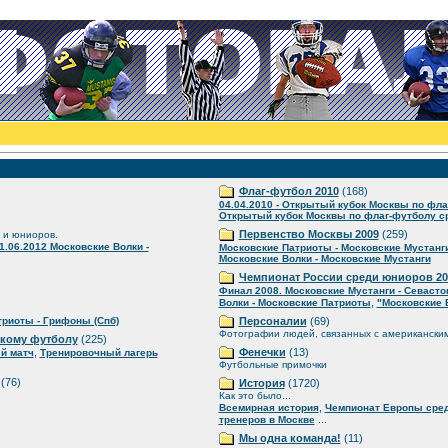
Флаг-футбол 2010
(168)
04.04.2010 - Открытый кубок Москвы по фла
Открытый кубок Москвы по флаг-футболу ср
Первенство Москвы 2009
(259)
 и юниоров.
1.06.2012 Московские Волки -
Московские Патриоты - Московские Мустанг
Московские Волки - Московские Мустанги
Чемпионат России среди юниоров 20
Финал 2008. Московские Мустанги - Севаст
,
Волки - Московские Патриоты
"Московские 
риоты - Грифоны (Спб)
Персоналии
(69)
Фотографии людей, связанных с американски
скому футболу
(225)
,
Фенечки
(13)
й матч
Тренировочный лагерь
Футбольные примочки
(76)
История
(1720)
Как это было...
,
Всемирная история
Чемпионат Европы сре
...
тренеров в Москве
Мы одна команда!
(11)