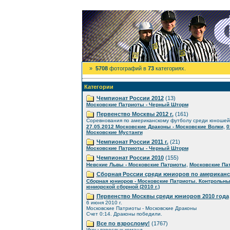
»
5708
фотографий в
73
категориях.
Категории
Чемпионат России 2012
(13)
Московские Патриоты - Черный Шторм
Первенство Москвы 2012 г.
(161)
Соревнования по американскому футболу среди юношей
,
27.05.2012 Московские Драконы - Московские Волки
0
Московские Мустанги
Чемпионат России 2011 г.
(21)
Московские Патриоты - Черный Шторм
Чемпионат России 2010
(155)
,
Невские Львы - Московские Патриоты
Московские Пат
Сборная России среди юниоров по американ
Сборная юниоров - Московские Патриоты. Контрольны
юниорской сборной (2010 г.)
Первенство Москвы среди юниоров 2010 года
6 июня 2010 г.
Московские Патриоты - Московские Драконы
Счет 0:14. Драконы победили.
Все по взрослому!
(1767)
Игры взрослых команд