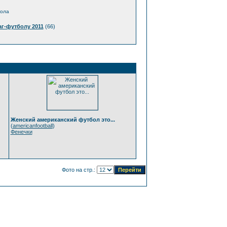
бола
г-футболу 2011
(66)
Женский американский футбол это...
(
americanfootball
)
Фенечки
Фото на стр.: