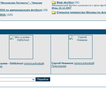
Флаг-футбол
(31)
"Московские Патриоты" - "Невские
Американский футбол начинается с флаг-фут
Игры 16.12.2007
010 по американскому футболу
(18)
Открытое первенство Москвы по фла
2010.
(115)
Сергей Новиков
(
americanfootball
)
 шлем - OldSchool
(
americanfootball
)
Персоналии
ки