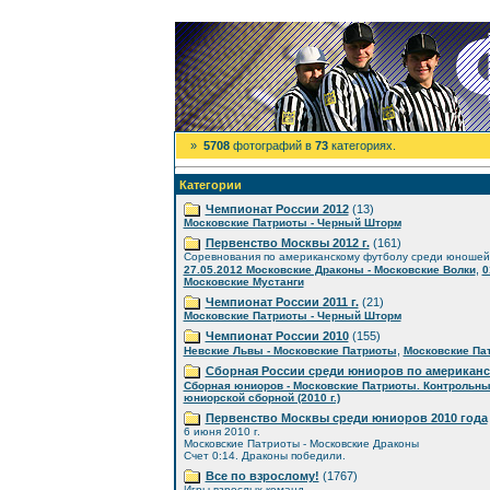
»
5708
фотографий в
73
категориях.
Категории
Чемпионат России 2012
(13)
Московские Патриоты - Черный Шторм
Первенство Москвы 2012 г.
(161)
Соревнования по американскому футболу среди юношей
,
27.05.2012 Московские Драконы - Московские Волки
0
Московские Мустанги
Чемпионат России 2011 г.
(21)
Московские Патриоты - Черный Шторм
Чемпионат России 2010
(155)
,
Невские Львы - Московские Патриоты
Московские Пат
Сборная России среди юниоров по американ
Сборная юниоров - Московские Патриоты. Контрольны
юниорской сборной (2010 г.)
Первенство Москвы среди юниоров 2010 года
6 июня 2010 г.
Московские Патриоты - Московские Драконы
Счет 0:14. Драконы победили.
Все по взрослому!
(1767)
Игры взрослых команд