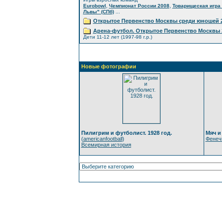
,
,
Eurobowl
Чемпионат России 2008
Товарищеская игра 
...
Львы" (СПб)
Открытое Первенство Москвы среди юношей 2
Арена-футбол. Открытое Первенство Москвы 
Дети 11-12 лет (1997-98 г.р.)
Новые фотографии
Пилигрим и футболист. 1928 год.
Мяч и
(
americanfootball
)
Фенеч
Всемирная история