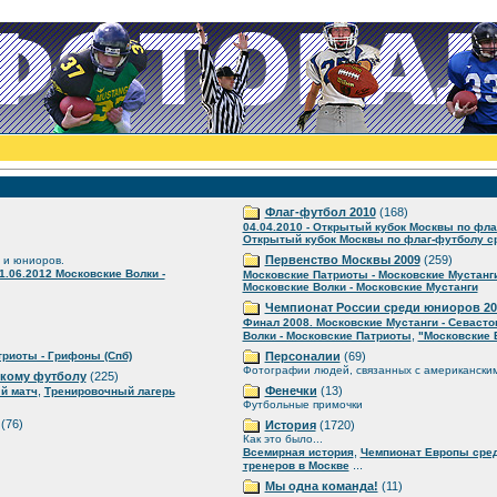
Флаг-футбол 2010
(168)
04.04.2010 - Открытый кубок Москвы по фла
Открытый кубок Москвы по флаг-футболу ср
Первенство Москвы 2009
(259)
 и юниоров.
1.06.2012 Московские Волки -
Московские Патриоты - Московские Мустанг
Московские Волки - Московские Мустанги
Чемпионат России среди юниоров 20
Финал 2008. Московские Мустанги - Севаст
,
Волки - Московские Патриоты
"Московские 
риоты - Грифоны (Спб)
Персоналии
(69)
Фотографии людей, связанных с американски
скому футболу
(225)
,
Фенечки
(13)
й матч
Тренировочный лагерь
Футбольные примочки
(76)
История
(1720)
Как это было...
,
Всемирная история
Чемпионат Европы сре
...
тренеров в Москве
Мы одна команда!
(11)