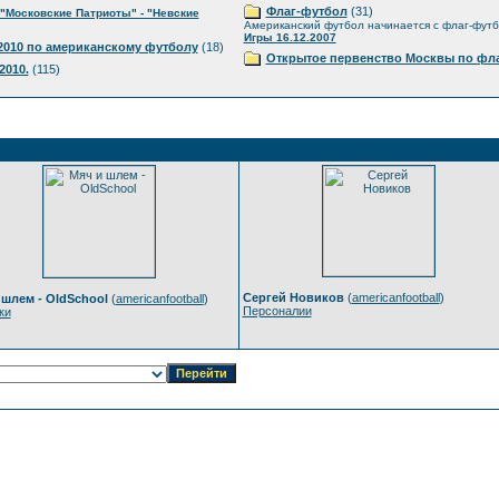
Флаг-футбол
(31)
"Московские Патриоты" - "Невские
Американский футбол начинается с флаг-фут
Игры 16.12.2007
010 по американскому футболу
(18)
Открытое первенство Москвы по фла
2010.
(115)
Сергей Новиков
(
americanfootball
)
 шлем - OldSchool
(
americanfootball
)
Персоналии
ки