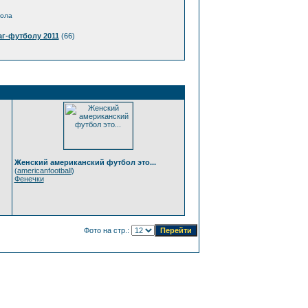
бола
г-футболу 2011
(66)
Женский американский футбол это...
(
americanfootball
)
Фенечки
Фото на стр.: