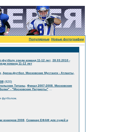
Популярные
Новые фотографии
,
г-футболу среди команд 11-12 лет
28.03.2010 -
еди команд 11-12 лет
,
,
и
Арена-футбол. Московские Мустанги - Атланты
08
(820)
,
опольские Титаны
Финал 2007-2008. Московские
...
Волки" - "Московские Патриоты"
м футболом.
,
ди юниоров 2008
Семинар ЕФАФ для судей и