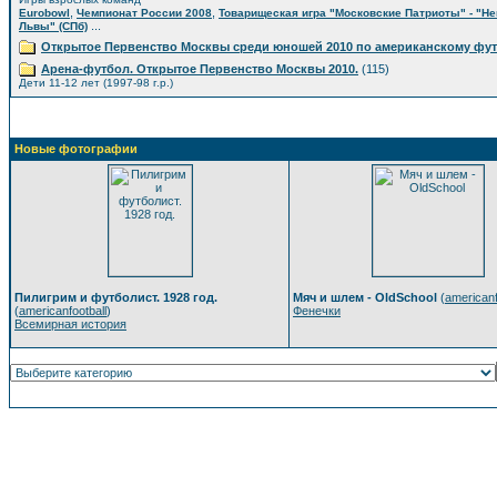
,
,
Eurobowl
Чемпионат России 2008
Товарищеская игра "Московские Патриоты" - "Н
...
Львы" (СПб)
Открытое Первенство Москвы среди юношей 2010 по американскому фу
Арена-футбол. Открытое Первенство Москвы 2010.
(115)
Дети 11-12 лет (1997-98 г.р.)
Новые фотографии
Пилигрим и футболист. 1928 год.
Мяч и шлем - OldSchool
(
americanf
(
americanfootball
)
Фенечки
Всемирная история