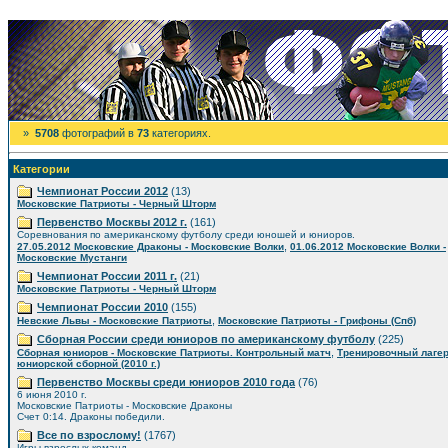
»
5708
фотографий в
73
категориях.
Категории
Чемпионат России 2012
(13)
Московские Патриоты - Черный Шторм
Первенство Москвы 2012 г.
(161)
Соревнования по американскому футболу среди юношей и юниоров.
,
27.05.2012 Московские Драконы - Московские Волки
01.06.2012 Московские Волки -
Московские Мустанги
Чемпионат России 2011 г.
(21)
Московские Патриоты - Черный Шторм
Чемпионат России 2010
(155)
,
Невские Львы - Московские Патриоты
Московские Патриоты - Грифоны (Спб)
Сборная России среди юниоров по американскому футболу
(225)
,
Сборная юниоров - Московские Патриоты. Контрольный матч
Тренировочный лаге
юниорской сборной (2010 г.)
Первенство Москвы среди юниоров 2010 года
(76)
6 июня 2010 г.
Московские Патриоты - Московские Драконы
Счет 0:14. Драконы победили.
Все по взрослому!
(1767)
Игры взрослых команд