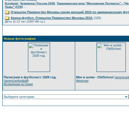
,
,
Eurobowl
Чемпионат России 2008
Товарищеская игра "Московские Патриоты" - "Н
...
Львы" (СПб)
Открытое Первенство Москвы среди юношей 2010 по американскому фу
Арена-футбол. Открытое Первенство Москвы 2010.
(115)
Дети 11-12 лет (1997-98 г.р.)
Новые фотографии
Пилигрим и футболист. 1928 год.
Мяч и шлем - OldSchool
(
americanf
(
americanfootball
)
Фенечки
Всемирная история