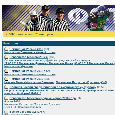
»
5708
фотографий в
73
категориях.
Категории
Чемпионат России 2012
(13)
Московские Патриоты - Черный Шторм
Первенство Москвы 2012 г.
(161)
Соревнования по американскому футболу среди юношей и юниоров.
,
27.05.2012 Московские Драконы - Московские Волки
01.06.2012 Московские Волки -
Московские Мустанги
Чемпионат России 2011 г.
(21)
Московские Патриоты - Черный Шторм
Чемпионат России 2010
(155)
,
Невские Львы - Московские Патриоты
Московские Патриоты - Грифоны (Спб)
Сборная России среди юниоров по американскому футболу
(225)
,
Сборная юниоров - Московские Патриоты. Контрольный матч
Тренировочный лаге
юниорской сборной (2010 г.)
Первенство Москвы среди юниоров 2010 года
(76)
6 июня 2010 г.
Московские Патриоты - Московские Драконы
Счет 0:14. Драконы победили.
Все по взрослому!
(1767)
Игры взрослых команд