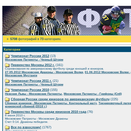
»
5708
фотографий в
73
категориях.
Категории
Чемпионат России 2012
(13)
Московские Патриоты - Черный Шторм
Первенство Москвы 2012 г.
(161)
Соревнования по американскому футболу среди юношей и юниоров.
,
27.05.2012 Московские Драконы - Московские Волки
01.06.2012 Московские Волки -
Московские Мустанги
Чемпионат России 2011 г.
(21)
Московские Патриоты - Черный Шторм
Чемпионат России 2010
(155)
,
Невские Львы - Московские Патриоты
Московские Патриоты - Грифоны (Спб)
Сборная России среди юниоров по американскому футболу
(225)
,
Сборная юниоров - Московские Патриоты. Контрольный матч
Тренировочный лаге
юниорской сборной (2010 г.)
Первенство Москвы среди юниоров 2010 года
(76)
6 июня 2010 г.
Московские Патриоты - Московские Драконы
Счет 0:14. Драконы победили.
Все по взрослому!
(1767)
Игры взрослых команд