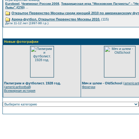
,
,
Eurobowl
Чемпионат России 2008
Товарищеская игра "Московские Патриоты" - "Н
...
Львы" (СПб)
Открытое Первенство Москвы среди юношей 2010 по американскому фу
Арена-футбол. Открытое Первенство Москвы 2010.
(115)
Дети 11-12 лет (1997-98 г.р.)
Новые фотографии
Пилигрим и футболист. 1928 год.
Мяч и шлем - OldSchool
(
americanf
(
americanfootball
)
Фенечки
Всемирная история