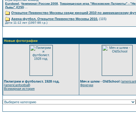
,
,
Eurobowl
Чемпионат России 2008
Товарищеская игра "Московские Патриоты" - "Н
...
Львы" (СПб)
Открытое Первенство Москвы среди юношей 2010 по американскому фу
Арена-футбол. Открытое Первенство Москвы 2010.
(115)
Дети 11-12 лет (1997-98 г.р.)
Новые фотографии
Пилигрим и футболист. 1928 год.
Мяч и шлем - OldSchool
(
americanf
(
americanfootball
)
Фенечки
Всемирная история