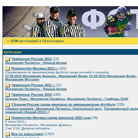
»
5708
фотографий в
73
категориях.
Категории
Чемпионат России 2012
(13)
Московские Патриоты - Черный Шторм
Первенство Москвы 2012 г.
(161)
Соревнования по американскому футболу среди юношей и юниоров.
,
27.05.2012 Московские Драконы - Московские Волки
01.06.2012 Московские Волки -
Московские Мустанги
Чемпионат России 2011 г.
(21)
Московские Патриоты - Черный Шторм
Чемпионат России 2010
(155)
,
Невские Львы - Московские Патриоты
Московские Патриоты - Грифоны (Спб)
Сборная России среди юниоров по американскому футболу
(225)
,
Сборная юниоров - Московские Патриоты. Контрольный матч
Тренировочный лаге
юниорской сборной (2010 г.)
Первенство Москвы среди юниоров 2010 года
(76)
6 июня 2010 г.
Московские Патриоты - Московские Драконы
Счет 0:14. Драконы победили.
Все по взрослому!
(1767)
Игры взрослых команд