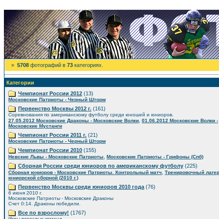
»
5708
фотографий в
73
категориях.
Категории
Чемпионат России 2012
(13)
Московские Патриоты - Черный Шторм
Первенство Москвы 2012 г.
(161)
Соревнования по американскому футболу среди юношей и юниоров.
,
27.05.2012 Московские Драконы - Московские Волки
01.06.2012 Московские Волки -
Московские Мустанги
Чемпионат России 2011 г.
(21)
Московские Патриоты - Черный Шторм
Чемпионат России 2010
(155)
,
Невские Львы - Московские Патриоты
Московские Патриоты - Грифоны (Спб)
Сборная России среди юниоров по американскому футболу
(225)
,
Сборная юниоров - Московские Патриоты. Контрольный матч
Тренировочный лаге
юниорской сборной (2010 г.)
Первенство Москвы среди юниоров 2010 года
(76)
6 июня 2010 г.
Московские Патриоты - Московские Драконы
Счет 0:14. Драконы победили.
Все по взрослому!
(1767)
Игры взрослых команд