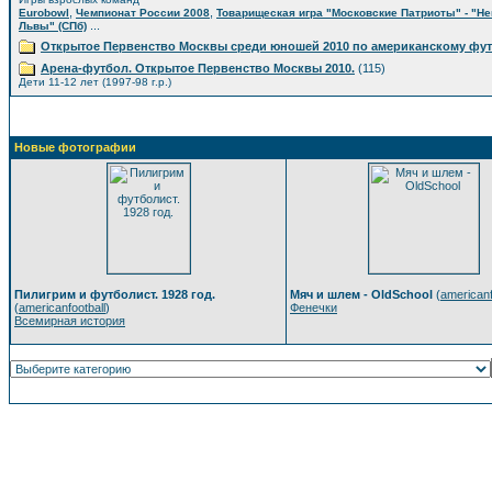
,
,
Eurobowl
Чемпионат России 2008
Товарищеская игра "Московские Патриоты" - "Н
...
Львы" (СПб)
Открытое Первенство Москвы среди юношей 2010 по американскому фу
Арена-футбол. Открытое Первенство Москвы 2010.
(115)
Дети 11-12 лет (1997-98 г.р.)
Новые фотографии
Пилигрим и футболист. 1928 год.
Мяч и шлем - OldSchool
(
americanf
(
americanfootball
)
Фенечки
Всемирная история