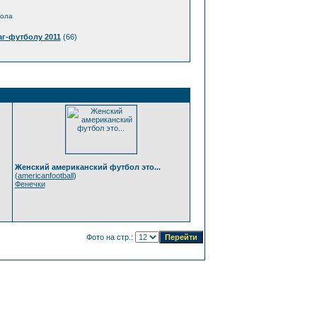
бола
г-футболу 2011
(66)
Женский американский футбол это...
(
americanfootball
)
Фенечки
Фото на стр.: