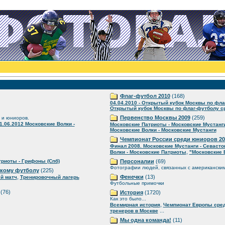
Флаг-футбол 2010
(168)
04.04.2010 - Открытый кубок Москвы по фла
Открытый кубок Москвы по флаг-футболу ср
Первенство Москвы 2009
(259)
 и юниоров.
1.06.2012 Московские Волки -
Московские Патриоты - Московские Мустанг
Московские Волки - Московские Мустанги
Чемпионат России среди юниоров 20
Финал 2008. Московские Мустанги - Севаст
,
Волки - Московские Патриоты
"Московские 
риоты - Грифоны (Спб)
Персоналии
(69)
Фотографии людей, связанных с американски
скому футболу
(225)
,
Фенечки
(13)
й матч
Тренировочный лагерь
Футбольные примочки
(76)
История
(1720)
Как это было...
,
Всемирная история
Чемпионат Европы сре
...
тренеров в Москве
Мы одна команда!
(11)