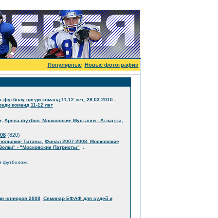
Популярные
Новые фотографии
,
г-футболу среди команд 11-12 лет
28.03.2010 -
еди команд 11-12 лет
,
,
и
Арена-футбол. Московские Мустанги - Атланты
08
(820)
,
опольские Титаны
Финал 2007-2008. Московские
...
Волки" - "Московские Патриоты"
м футболом.
,
ди юниоров 2008
Семинар ЕФАФ для судей и