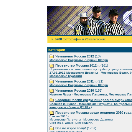
»
5708
фотографий в
73
категориях.
Категории
Чемпионат России 2012
(13)
Московские Патриоты - Черный Шторм
Первенство Москвы 2012 г.
(161)
Соревнования по американскому футболу среди юношей
,
27.05.2012 Московские Драконы - Московские Волки
0
Московские Мустанги
Чемпионат России 2011 г.
(21)
Московские Патриоты - Черный Шторм
Чемпионат России 2010
(155)
,
Невские Львы - Московские Патриоты
Московские Пат
Сборная России среди юниоров по американ
Сборная юниоров - Московские Патриоты. Контрольны
юниорской сборной (2010 г.)
Первенство Москвы среди юниоров 2010 года
6 июня 2010 г.
Московские Патриоты - Московские Драконы
Счет 0:14. Драконы победили.
Все по взрослому!
(1767)
Игры взрослых команд