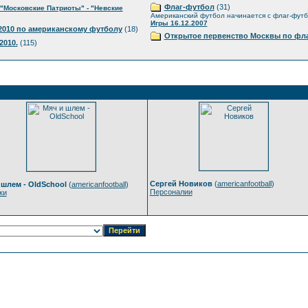
Флаг-футбол
(31)
"Московские Патриоты" - "Невские
Американский футбол начинается с флаг-фут
Игры 16.12.2007
010 по американскому футболу
(18)
Открытое первенство Москвы по фла
2010.
(115)
Сергей Новиков
(
americanfootball
)
 шлем - OldSchool
(
americanfootball
)
Персоналии
ки