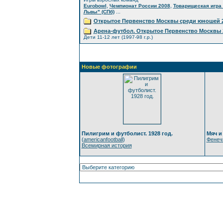
,
,
Eurobowl
Чемпионат России 2008
Товарищеская игра 
...
Львы" (СПб)
Открытое Первенство Москвы среди юношей 2
Арена-футбол. Открытое Первенство Москвы 
Дети 11-12 лет (1997-98 г.р.)
Новые фотографии
Пилигрим и футболист. 1928 год.
Мяч и
(
americanfootball
)
Фенеч
Всемирная история