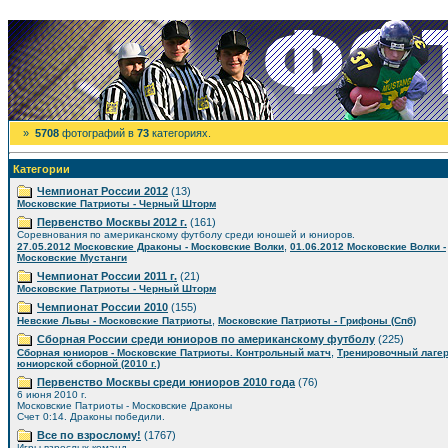
»
5708
фотографий в
73
категориях.
Категории
Чемпионат России 2012
(13)
Московские Патриоты - Черный Шторм
Первенство Москвы 2012 г.
(161)
Соревнования по американскому футболу среди юношей и юниоров.
,
27.05.2012 Московские Драконы - Московские Волки
01.06.2012 Московские Волки -
Московские Мустанги
Чемпионат России 2011 г.
(21)
Московские Патриоты - Черный Шторм
Чемпионат России 2010
(155)
,
Невские Львы - Московские Патриоты
Московские Патриоты - Грифоны (Спб)
Сборная России среди юниоров по американскому футболу
(225)
,
Сборная юниоров - Московские Патриоты. Контрольный матч
Тренировочный лаге
юниорской сборной (2010 г.)
Первенство Москвы среди юниоров 2010 года
(76)
6 июня 2010 г.
Московские Патриоты - Московские Драконы
Счет 0:14. Драконы победили.
Все по взрослому!
(1767)
Игры взрослых команд