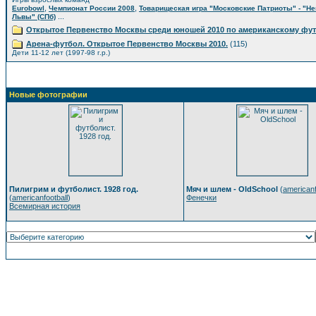
,
,
Eurobowl
Чемпионат России 2008
Товарищеская игра "Московские Патриоты" - "Н
...
Львы" (СПб)
Открытое Первенство Москвы среди юношей 2010 по американскому фу
Арена-футбол. Открытое Первенство Москвы 2010.
(115)
Дети 11-12 лет (1997-98 г.р.)
Новые фотографии
Пилигрим и футболист. 1928 год.
Мяч и шлем - OldSchool
(
americanf
(
americanfootball
)
Фенечки
Всемирная история