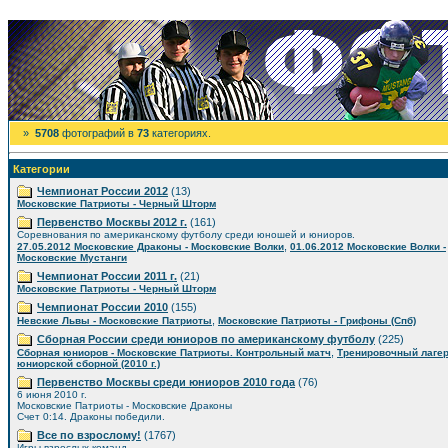
»
5708
фотографий в
73
категориях.
Категории
Чемпионат России 2012
(13)
Московские Патриоты - Черный Шторм
Первенство Москвы 2012 г.
(161)
Соревнования по американскому футболу среди юношей и юниоров.
,
27.05.2012 Московские Драконы - Московские Волки
01.06.2012 Московские Волки -
Московские Мустанги
Чемпионат России 2011 г.
(21)
Московские Патриоты - Черный Шторм
Чемпионат России 2010
(155)
,
Невские Львы - Московские Патриоты
Московские Патриоты - Грифоны (Спб)
Сборная России среди юниоров по американскому футболу
(225)
,
Сборная юниоров - Московские Патриоты. Контрольный матч
Тренировочный лаге
юниорской сборной (2010 г.)
Первенство Москвы среди юниоров 2010 года
(76)
6 июня 2010 г.
Московские Патриоты - Московские Драконы
Счет 0:14. Драконы победили.
Все по взрослому!
(1767)
Игры взрослых команд