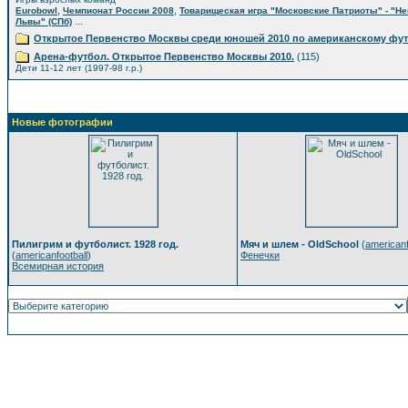
,
,
Eurobowl
Чемпионат России 2008
Товарищеская игра "Московские Патриоты" - "Н
...
Львы" (СПб)
Открытое Первенство Москвы среди юношей 2010 по американскому фу
Арена-футбол. Открытое Первенство Москвы 2010.
(115)
Дети 11-12 лет (1997-98 г.р.)
Новые фотографии
Пилигрим и футболист. 1928 год.
Мяч и шлем - OldSchool
(
americanf
(
americanfootball
)
Фенечки
Всемирная история