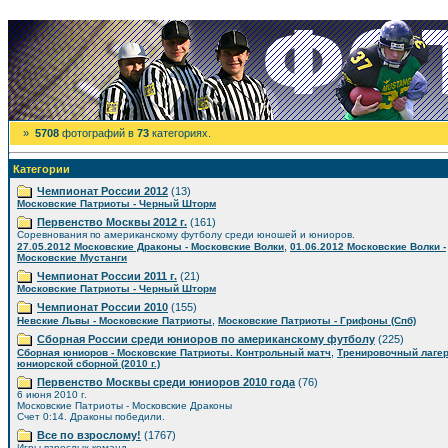
»
5708
фотографий в
73
категориях.
Категории
Чемпионат России 2012
(13)
Московские Патриоты - Черный Шторм
Первенство Москвы 2012 г.
(161)
Соревнования по американскому футболу среди юношей и юниоров.
,
27.05.2012 Московские Драконы - Московские Волки
01.06.2012 Московские Волки -
Московские Мустанги
Чемпионат России 2011 г.
(21)
Московские Патриоты - Черный Шторм
Чемпионат России 2010
(155)
,
Невские Львы - Московские Патриоты
Московские Патриоты - Грифоны (Спб)
Сборная России среди юниоров по американскому футболу
(225)
,
Сборная юниоров - Московские Патриоты. Контрольный матч
Тренировочный лаге
юниорской сборной (2010 г.)
Первенство Москвы среди юниоров 2010 года
(76)
6 июня 2010 г.
Московские Патриоты - Московские Драконы
Счет 0:14. Драконы победили.
Все по взрослому!
(1767)
Игры взрослых команд