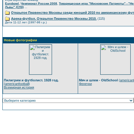
,
,
Eurobowl
Чемпионат России 2008
Товарищеская игра "Московские Патриоты" - "Н
...
Львы" (СПб)
Открытое Первенство Москвы среди юношей 2010 по американскому фу
Арена-футбол. Открытое Первенство Москвы 2010.
(115)
Дети 11-12 лет (1997-98 г.р.)
Новые фотографии
Пилигрим и футболист. 1928 год.
Мяч и шлем - OldSchool
(
americanf
(
americanfootball
)
Фенечки
Всемирная история