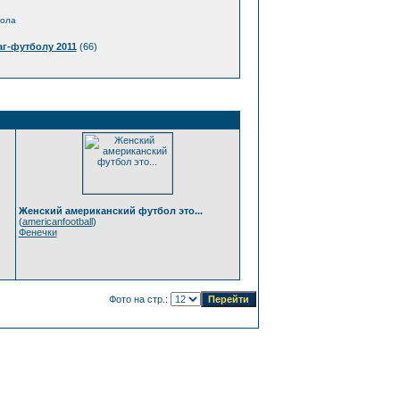
бола
г-футболу 2011
(66)
Женский американский футбол это...
(
americanfootball
)
Фенечки
Фото на стр.: