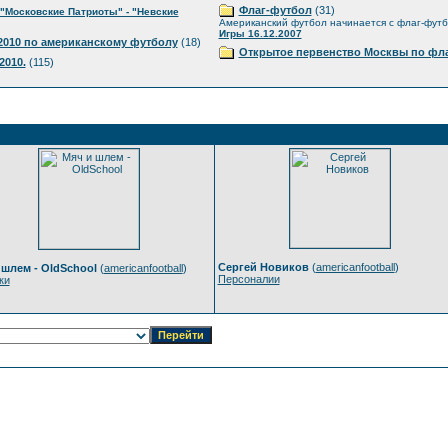
Флаг-футбол
(31)
"Московские Патриоты" - "Невские
Американский футбол начинается с флаг-фут
Игры 16.12.2007
010 по американскому футболу
(18)
Открытое первенство Москвы по фла
2010.
(115)
Сергей Новиков
(
americanfootball
)
 шлем - OldSchool
(
americanfootball
)
Персоналии
ки