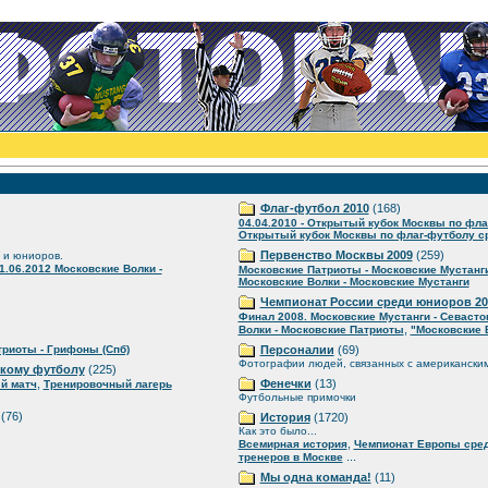
Флаг-футбол 2010
(168)
04.04.2010 - Открытый кубок Москвы по фла
Открытый кубок Москвы по флаг-футболу ср
Первенство Москвы 2009
(259)
 и юниоров.
1.06.2012 Московские Волки -
Московские Патриоты - Московские Мустанг
Московские Волки - Московские Мустанги
Чемпионат России среди юниоров 20
Финал 2008. Московские Мустанги - Севаст
,
Волки - Московские Патриоты
"Московские 
риоты - Грифоны (Спб)
Персоналии
(69)
Фотографии людей, связанных с американски
скому футболу
(225)
,
Фенечки
(13)
й матч
Тренировочный лагерь
Футбольные примочки
(76)
История
(1720)
Как это было...
,
Всемирная история
Чемпионат Европы сре
...
тренеров в Москве
Мы одна команда!
(11)