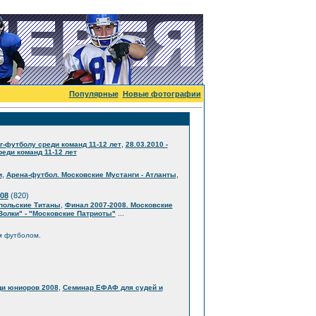
Популярные
Новые фотографии
,
г-футболу среди команд 11-12 лет
28.03.2010 -
еди команд 11-12 лет
,
,
и
Арена-футбол. Московские Мустанги - Атланты
08
(820)
,
опольские Титаны
Финал 2007-2008. Московские
...
Волки" - "Московские Патриоты"
м футболом.
,
ди юниоров 2008
Семинар ЕФАФ для судей и