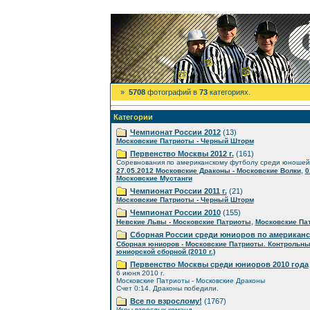
»
5708
фотографий в
73
категориях.
Категории
Чемпионат России 2012
(13)
Московские Патриоты - Черный Шторм
Первенство Москвы 2012 г.
(161)
Соревнования по американскому футболу среди юношей
,
27.05.2012 Московские Драконы - Московские Волки
0
Московские Мустанги
Чемпионат России 2011 г.
(21)
Московские Патриоты - Черный Шторм
Чемпионат России 2010
(155)
,
Невские Львы - Московские Патриоты
Московские Пат
Сборная России среди юниоров по американ
Сборная юниоров - Московские Патриоты. Контрольны
юниорской сборной (2010 г.)
Первенство Москвы среди юниоров 2010 года
6 июня 2010 г.
Московские Патриоты - Московские Драконы
Счет 0:14. Драконы победили.
Все по взрослому!
(1767)
Игры взрослых команд