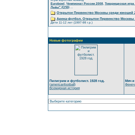
,
,
Eurobowl
Чемпионат России 2008
Товарищеская игра 
...
Львы" (СПб)
Открытое Первенство Москвы среди юношей 2
Арена-футбол. Открытое Первенство Москвы 
Дети 11-12 лет (1997-98 г.р.)
Новые фотографии
Пилигрим и футболист. 1928 год.
Мяч и
(
americanfootball
)
Фенеч
Всемирная история