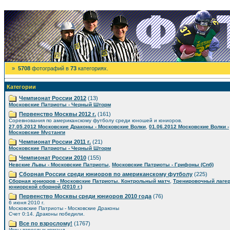
»
5708
фотографий в
73
категориях.
Категории
Чемпионат России 2012
(13)
Московские Патриоты - Черный Шторм
Первенство Москвы 2012 г.
(161)
Соревнования по американскому футболу среди юношей и юниоров.
,
27.05.2012 Московские Драконы - Московские Волки
01.06.2012 Московские Волки -
Московские Мустанги
Чемпионат России 2011 г.
(21)
Московские Патриоты - Черный Шторм
Чемпионат России 2010
(155)
,
Невские Львы - Московские Патриоты
Московские Патриоты - Грифоны (Спб)
Сборная России среди юниоров по американскому футболу
(225)
,
Сборная юниоров - Московские Патриоты. Контрольный матч
Тренировочный лаге
юниорской сборной (2010 г.)
Первенство Москвы среди юниоров 2010 года
(76)
6 июня 2010 г.
Московские Патриоты - Московские Драконы
Счет 0:14. Драконы победили.
Все по взрослому!
(1767)
Игры взрослых команд