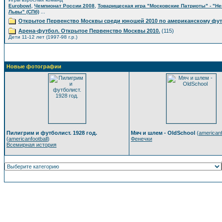
,
,
Eurobowl
Чемпионат России 2008
Товарищеская игра "Московские Патриоты" - "Н
...
Львы" (СПб)
Открытое Первенство Москвы среди юношей 2010 по американскому фу
Арена-футбол. Открытое Первенство Москвы 2010.
(115)
Дети 11-12 лет (1997-98 г.р.)
Новые фотографии
Пилигрим и футболист. 1928 год.
Мяч и шлем - OldSchool
(
americanf
(
americanfootball
)
Фенечки
Всемирная история