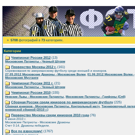
»
5708
фотографий в
73
категориях.
Категории
Чемпионат России 2012
(13)
Московские Патриоты - Черный Шторм
Первенство Москвы 2012 г.
(161)
Соревнования по американскому футболу среди юношей и юниоров.
,
27.05.2012 Московские Драконы - Московские Волки
01.06.2012 Московские Волки -
Московские Мустанги
Чемпионат России 2011 г.
(21)
Московские Патриоты - Черный Шторм
Чемпионат России 2010
(155)
,
Невские Львы - Московские Патриоты
Московские Патриоты - Грифоны (Спб)
Сборная России среди юниоров по американскому футболу
(225)
,
Сборная юниоров - Московские Патриоты. Контрольный матч
Тренировочный лаге
юниорской сборной (2010 г.)
Первенство Москвы среди юниоров 2010 года
(76)
6 июня 2010 г.
Московские Патриоты - Московские Драконы
Счет 0:14. Драконы победили.
Все по взрослому!
(1767)
Игры взрослых команд