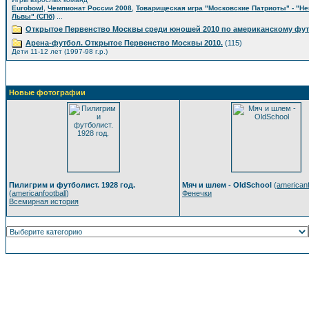
,
,
Eurobowl
Чемпионат России 2008
Товарищеская игра "Московские Патриоты" - "Н
...
Львы" (СПб)
Открытое Первенство Москвы среди юношей 2010 по американскому фу
Арена-футбол. Открытое Первенство Москвы 2010.
(115)
Дети 11-12 лет (1997-98 г.р.)
Новые фотографии
Пилигрим и футболист. 1928 год.
Мяч и шлем - OldSchool
(
americanf
(
americanfootball
)
Фенечки
Всемирная история