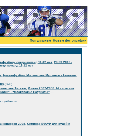
Популярные
Новые фотографии
,
г-футболу среди команд 11-12 лет
28.03.2010 -
еди команд 11-12 лет
,
,
и
Арена-футбол. Московские Мустанги - Атланты
08
(820)
,
опольские Титаны
Финал 2007-2008. Московские
...
Волки" - "Московские Патриоты"
м футболом.
,
ди юниоров 2008
Семинар ЕФАФ для судей и