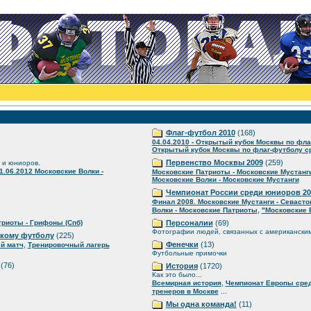
Флаг-футбол 2010
(168)
04.04.2010 - Открытый кубок Москвы по фла
Открытый кубок Москвы по флаг-футболу ср
Первенство Москвы 2009
(259)
 и юниоров.
1.06.2012 Московские Волки -
Московские Патриоты - Московские Мустанг
Московские Волки - Московские Мустанги
Чемпионат России среди юниоров 20
Финал 2008. Московские Мустанги - Севаст
,
Волки - Московские Патриоты
"Московские 
риоты - Грифоны (Спб)
Персоналии
(69)
Фотографии людей, связанных с американски
скому футболу
(225)
,
Фенечки
(13)
й матч
Тренировочный лагерь
Футбольные примочки
(76)
История
(1720)
Как это было...
,
Всемирная история
Чемпионат Европы сре
...
тренеров в Москве
Мы одна команда!
(11)