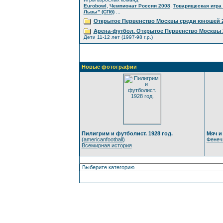
,
,
Eurobowl
Чемпионат России 2008
Товарищеская игра 
...
Львы" (СПб)
Открытое Первенство Москвы среди юношей 2
Арена-футбол. Открытое Первенство Москвы 
Дети 11-12 лет (1997-98 г.р.)
Новые фотографии
Пилигрим и футболист. 1928 год.
Мяч и
(
americanfootball
)
Фенеч
Всемирная история