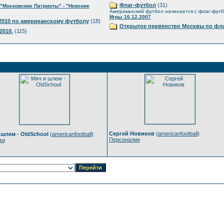
Флаг-футбол
(31)
"Московские Патриоты" - "Невские
Американский футбол начинается с флаг-фут
Игры 16.12.2007
010 по американскому футболу
(18)
Открытое первенство Москвы по фла
2010.
(115)
Сергей Новиков
(
americanfootball
)
 шлем - OldSchool
(
americanfootball
)
Персоналии
ки