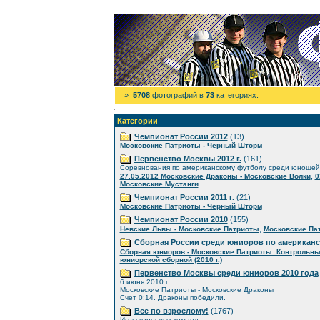
»
5708
фотографий в
73
категориях.
Категории
Чемпионат России 2012
(13)
Московские Патриоты - Черный Шторм
Первенство Москвы 2012 г.
(161)
Соревнования по американскому футболу среди юношей
,
27.05.2012 Московские Драконы - Московские Волки
0
Московские Мустанги
Чемпионат России 2011 г.
(21)
Московские Патриоты - Черный Шторм
Чемпионат России 2010
(155)
,
Невские Львы - Московские Патриоты
Московские Пат
Сборная России среди юниоров по американ
Сборная юниоров - Московские Патриоты. Контрольны
юниорской сборной (2010 г.)
Первенство Москвы среди юниоров 2010 года
6 июня 2010 г.
Московские Патриоты - Московские Драконы
Счет 0:14. Драконы победили.
Все по взрослому!
(1767)
Игры взрослых команд