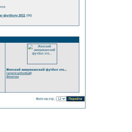
бола
г-футболу 2011
(66)
Женский американский футбол это...
(
americanfootball
)
Фенечки
Фото на стр.: