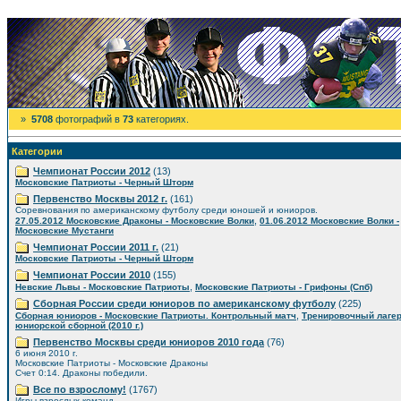
»
5708
фотографий в
73
категориях.
Категории
Чемпионат России 2012
(13)
Московские Патриоты - Черный Шторм
Первенство Москвы 2012 г.
(161)
Соревнования по американскому футболу среди юношей и юниоров.
,
27.05.2012 Московские Драконы - Московские Волки
01.06.2012 Московские Волки -
Московские Мустанги
Чемпионат России 2011 г.
(21)
Московские Патриоты - Черный Шторм
Чемпионат России 2010
(155)
,
Невские Львы - Московские Патриоты
Московские Патриоты - Грифоны (Спб)
Сборная России среди юниоров по американскому футболу
(225)
,
Сборная юниоров - Московские Патриоты. Контрольный матч
Тренировочный лаге
юниорской сборной (2010 г.)
Первенство Москвы среди юниоров 2010 года
(76)
6 июня 2010 г.
Московские Патриоты - Московские Драконы
Счет 0:14. Драконы победили.
Все по взрослому!
(1767)
Игры взрослых команд