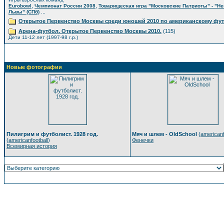
,
,
Eurobowl
Чемпионат России 2008
Товарищеская игра "Московские Патриоты" - "Н
...
Львы" (СПб)
Открытое Первенство Москвы среди юношей 2010 по американскому фу
Арена-футбол. Открытое Первенство Москвы 2010.
(115)
Дети 11-12 лет (1997-98 г.р.)
Новые фотографии
Пилигрим и футболист. 1928 год.
Мяч и шлем - OldSchool
(
americanf
(
americanfootball
)
Фенечки
Всемирная история