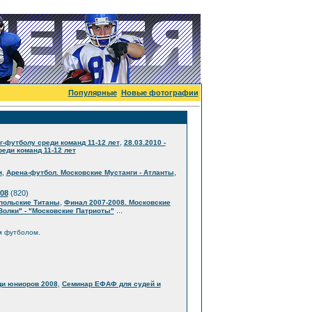
Популярные
Новые фотографии
,
г-футболу среди команд 11-12 лет
28.03.2010 -
еди команд 11-12 лет
,
,
и
Арена-футбол. Московские Мустанги - Атланты
08
(820)
,
опольские Титаны
Финал 2007-2008. Московские
...
Волки" - "Московские Патриоты"
м футболом.
,
ди юниоров 2008
Семинар ЕФАФ для судей и