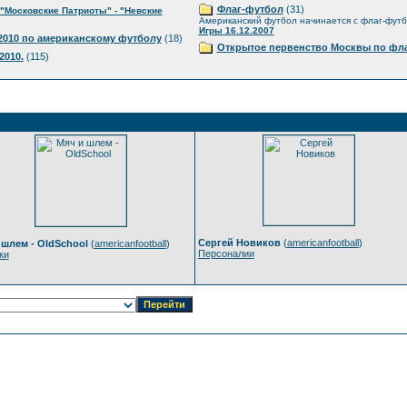
Флаг-футбол
(31)
"Московские Патриоты" - "Невские
Американский футбол начинается с флаг-фут
Игры 16.12.2007
010 по американскому футболу
(18)
Открытое первенство Москвы по фла
2010.
(115)
Сергей Новиков
(
americanfootball
)
 шлем - OldSchool
(
americanfootball
)
Персоналии
ки