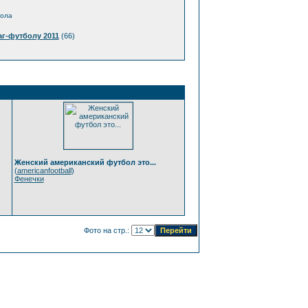
бола
г-футболу 2011
(66)
Женский американский футбол это...
(
americanfootball
)
Фенечки
Фото на стр.: