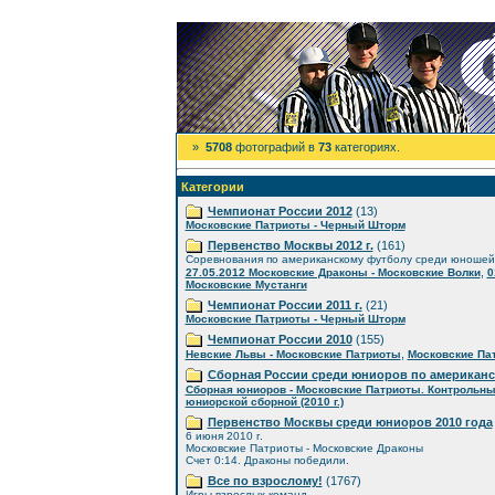
»
5708
фотографий в
73
категориях.
Категории
Чемпионат России 2012
(13)
Московские Патриоты - Черный Шторм
Первенство Москвы 2012 г.
(161)
Соревнования по американскому футболу среди юношей
,
27.05.2012 Московские Драконы - Московские Волки
0
Московские Мустанги
Чемпионат России 2011 г.
(21)
Московские Патриоты - Черный Шторм
Чемпионат России 2010
(155)
,
Невские Львы - Московские Патриоты
Московские Пат
Сборная России среди юниоров по американ
Сборная юниоров - Московские Патриоты. Контрольны
юниорской сборной (2010 г.)
Первенство Москвы среди юниоров 2010 года
6 июня 2010 г.
Московские Патриоты - Московские Драконы
Счет 0:14. Драконы победили.
Все по взрослому!
(1767)
Игры взрослых команд