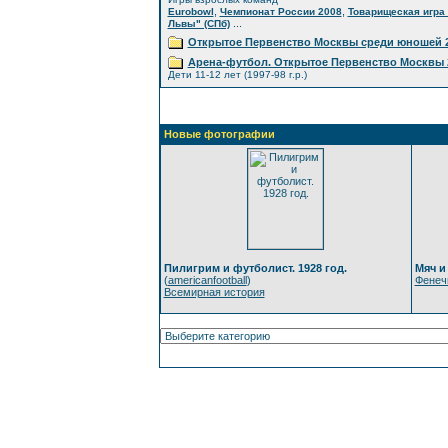
,
,
Eurobowl
Чемпионат России 2008
Товарищеская игра 
...
Львы" (СПб)
Открытое Первенство Москвы среди юношей 2
Арена-футбол. Открытое Первенство Москвы 
Дети 11-12 лет (1997-98 г.р.)
Новые фотографии
Пилигрим и футболист. 1928 год.
Мяч и
(
americanfootball
)
Фенеч
Всемирная история