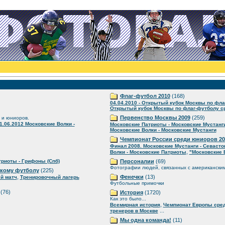
Флаг-футбол 2010
(168)
04.04.2010 - Открытый кубок Москвы по фла
Открытый кубок Москвы по флаг-футболу ср
Первенство Москвы 2009
(259)
 и юниоров.
1.06.2012 Московские Волки -
Московские Патриоты - Московские Мустанг
Московские Волки - Московские Мустанги
Чемпионат России среди юниоров 20
Финал 2008. Московские Мустанги - Севаст
,
Волки - Московские Патриоты
"Московские 
риоты - Грифоны (Спб)
Персоналии
(69)
Фотографии людей, связанных с американски
скому футболу
(225)
,
Фенечки
(13)
й матч
Тренировочный лагерь
Футбольные примочки
(76)
История
(1720)
Как это было...
,
Всемирная история
Чемпионат Европы сре
...
тренеров в Москве
Мы одна команда!
(11)