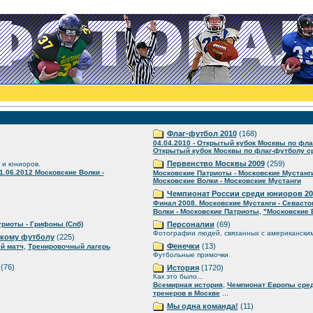
Флаг-футбол 2010
(168)
04.04.2010 - Открытый кубок Москвы по фла
Открытый кубок Москвы по флаг-футболу ср
Первенство Москвы 2009
(259)
 и юниоров.
1.06.2012 Московские Волки -
Московские Патриоты - Московские Мустанг
Московские Волки - Московские Мустанги
Чемпионат России среди юниоров 20
Финал 2008. Московские Мустанги - Севаст
,
Волки - Московские Патриоты
"Московские 
риоты - Грифоны (Спб)
Персоналии
(69)
Фотографии людей, связанных с американски
скому футболу
(225)
,
Фенечки
(13)
й матч
Тренировочный лагерь
Футбольные примочки
(76)
История
(1720)
Как это было...
,
Всемирная история
Чемпионат Европы сре
...
тренеров в Москве
Мы одна команда!
(11)