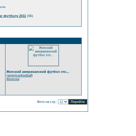
бола
г-футболу 2011
(66)
Женский американский футбол это...
(
americanfootball
)
Фенечки
Фото на стр.: