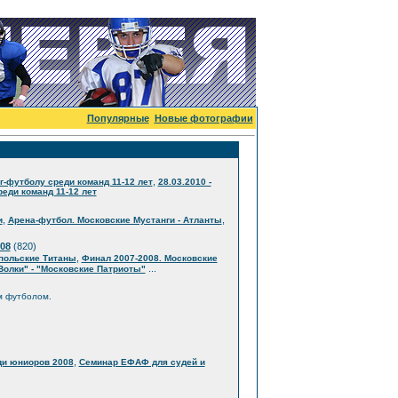
Популярные
Новые фотографии
,
г-футболу среди команд 11-12 лет
28.03.2010 -
еди команд 11-12 лет
,
,
и
Арена-футбол. Московские Мустанги - Атланты
08
(820)
,
опольские Титаны
Финал 2007-2008. Московские
...
Волки" - "Московские Патриоты"
м футболом.
,
ди юниоров 2008
Семинар ЕФАФ для судей и