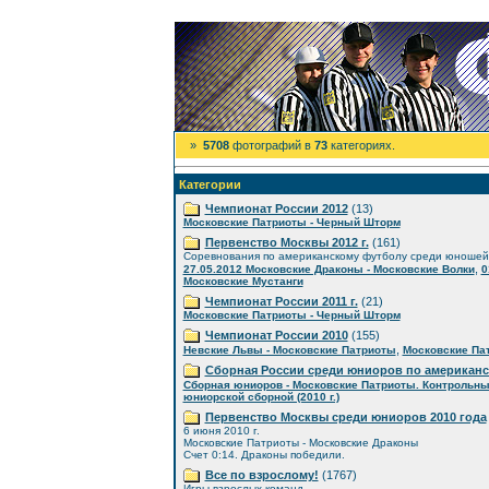
»
5708
фотографий в
73
категориях.
Категории
Чемпионат России 2012
(13)
Московские Патриоты - Черный Шторм
Первенство Москвы 2012 г.
(161)
Соревнования по американскому футболу среди юношей
,
27.05.2012 Московские Драконы - Московские Волки
0
Московские Мустанги
Чемпионат России 2011 г.
(21)
Московские Патриоты - Черный Шторм
Чемпионат России 2010
(155)
,
Невские Львы - Московские Патриоты
Московские Пат
Сборная России среди юниоров по американ
Сборная юниоров - Московские Патриоты. Контрольны
юниорской сборной (2010 г.)
Первенство Москвы среди юниоров 2010 года
6 июня 2010 г.
Московские Патриоты - Московские Драконы
Счет 0:14. Драконы победили.
Все по взрослому!
(1767)
Игры взрослых команд