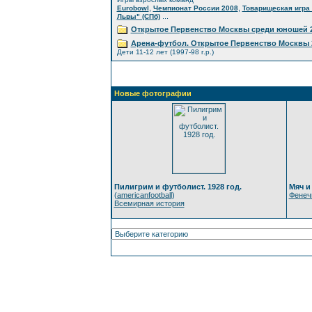
,
,
Eurobowl
Чемпионат России 2008
Товарищеская игра 
...
Львы" (СПб)
Открытое Первенство Москвы среди юношей 2
Арена-футбол. Открытое Первенство Москвы 
Дети 11-12 лет (1997-98 г.р.)
Новые фотографии
Пилигрим и футболист. 1928 год.
Мяч и
(
americanfootball
)
Фенеч
Всемирная история