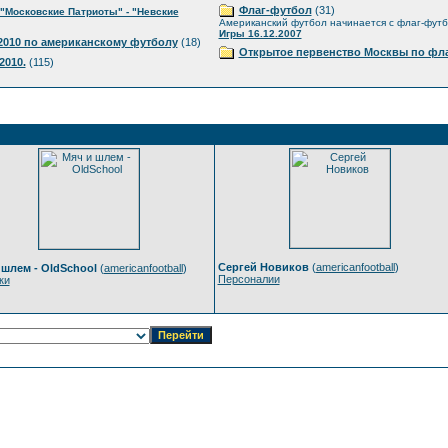
Флаг-футбол
(31)
"Московские Патриоты" - "Невские
Американский футбол начинается с флаг-фут
Игры 16.12.2007
010 по американскому футболу
(18)
Открытое первенство Москвы по фла
2010.
(115)
Сергей Новиков
(
americanfootball
)
 шлем - OldSchool
(
americanfootball
)
Персоналии
ки