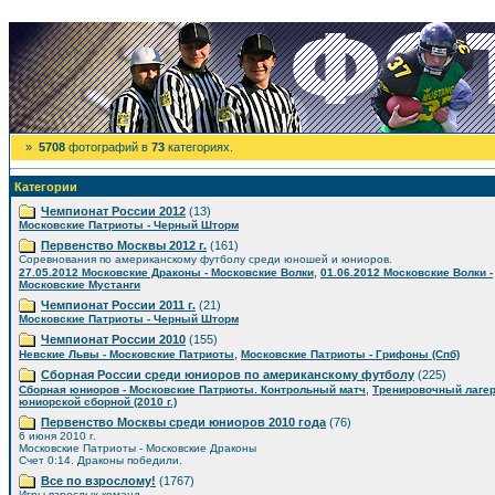
»
5708
фотографий в
73
категориях.
Категории
Чемпионат России 2012
(13)
Московские Патриоты - Черный Шторм
Первенство Москвы 2012 г.
(161)
Соревнования по американскому футболу среди юношей и юниоров.
,
27.05.2012 Московские Драконы - Московские Волки
01.06.2012 Московские Волки -
Московские Мустанги
Чемпионат России 2011 г.
(21)
Московские Патриоты - Черный Шторм
Чемпионат России 2010
(155)
,
Невские Львы - Московские Патриоты
Московские Патриоты - Грифоны (Спб)
Сборная России среди юниоров по американскому футболу
(225)
,
Сборная юниоров - Московские Патриоты. Контрольный матч
Тренировочный лаге
юниорской сборной (2010 г.)
Первенство Москвы среди юниоров 2010 года
(76)
6 июня 2010 г.
Московские Патриоты - Московские Драконы
Счет 0:14. Драконы победили.
Все по взрослому!
(1767)
Игры взрослых команд