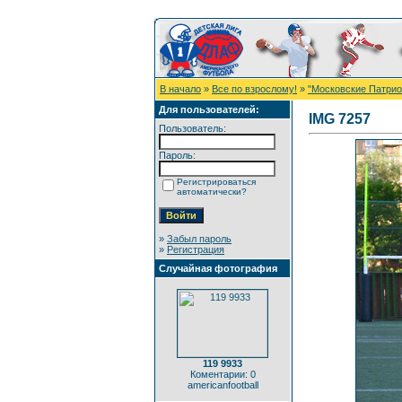
В начало
»
Все по взрослому!
»
"Московские Патрио
Для пользователей:
IMG 7257
Пользователь:
Пароль:
Регистрироваться
автоматически?
»
Забыл пароль
»
Регистрация
Случайная фотография
119 9933
Коментарии: 0
americanfootball