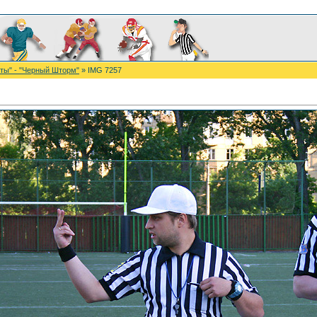
ты" - "Черный Шторм"
» IMG 7257