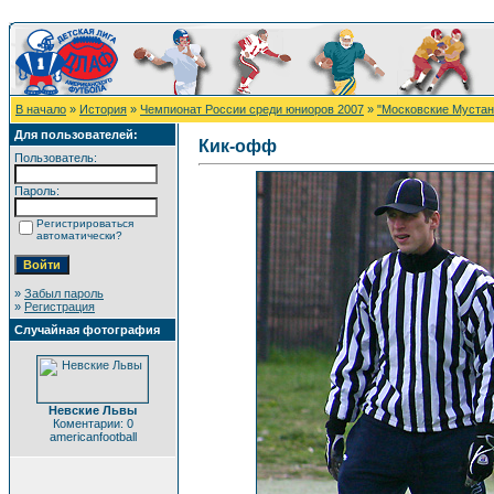
В начало
»
История
»
Чемпионат России среди юниоров 2007
»
"Московские Мустанг
Для пользователей:
Кик-офф
Пользователь:
Пароль:
Регистрироваться
автоматически?
»
Забыл пароль
»
Регистрация
Случайная фотография
Невские Львы
Коментарии: 0
americanfootball